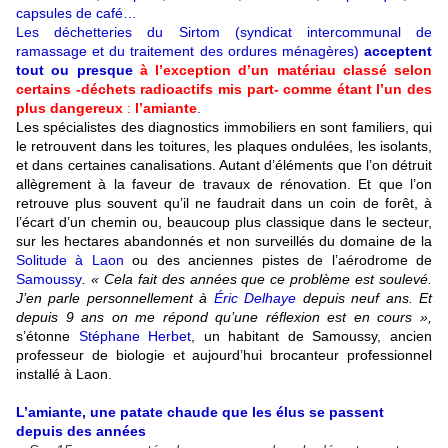
capsules de café…
Les déchetteries du Sirtom (syndicat intercommunal de
ramassage et du traitement des ordures ménagères)
acceptent
tout ou presque
à l’exception d’un matériau classé selon
certains -déchets radioactifs mis part- comme étant l’un des
plus dangereux
:
l’amiante
.
Les spécialistes des diagnostics immobiliers en sont familiers, qui
le retrouvent dans les toitures, les plaques ondulées, les isolants,
et dans certaines canalisations. Autant d’éléments que l’on détruit
allègrement à la faveur de travaux de rénovation. Et que l’on
retrouve plus souvent qu’il ne faudrait dans un coin de forêt, à
l’écart d’un chemin ou, beaucoup plus classique dans le secteur,
sur les hectares abandonnés et non surveillés du domaine de la
Solitude à Laon
ou des anciennes pistes de l’aérodrome de
Samoussy
. « Cela fait des années que ce problème est soulevé.
J’en parle personnellement à
Éric Delhaye
depuis neuf ans. Et
depuis 9 ans on me répond qu’une réflexion est en cours »,
s’étonne
Stéphane Herbet
, un habitant de Samoussy, ancien
professeur de biologie et aujourd’hui brocanteur professionnel
installé à Laon.
L’amiante, une patate chaude que les élus se passent
depuis des années