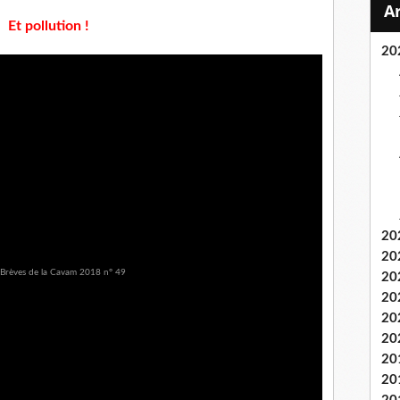
Et pollution !
20
20
20
20
20
20
20
20
20