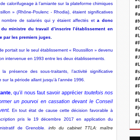
s de calorifugeage à l’amiante sur la plateforme chimiques
#P
llon » (Rhône-Poulenc - Rhodia), étaient significatives
#a
 nombre de salariés qui y étaient affectés et
a donc
#M
du ministre du travail d’inscrire l’établissement en
#
#L
e par les premiers juges
.
#P
de portait sur le seul établissement « Roussillon » devenu
#a
#J
sion intervenue en 1993 entre les deux établissements.
#L
 présence des sous-traitants, l’activité significative
#s
#
 sur la période allant jusqu’à l’année 1996.
#P
tante
, qu'il nous faut savoir apprécier
toutefois nos
#I
#L
 former un pourvoi en cassation devant le Conseil
#j
vent.
En tout état de cause cette décision favorable à
#L
nscription pris le 19 décembre 2017 en application du
#J
nistratif de Grenoble.
i
nfo du cabinet TTLA: maître