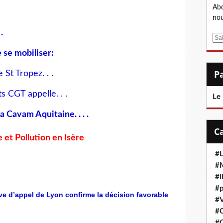
Abo
nou
 .
E
m
 se mobiliser:
a
i
St Tropez. . .
l
s CGT appelle. . .
Le
 Cavam Aquitaine. . . .
 et Pollution en Isère
#L
#M
#
#p
ive d’appel de Lyon confirme la décision favorable
#V
#
#C