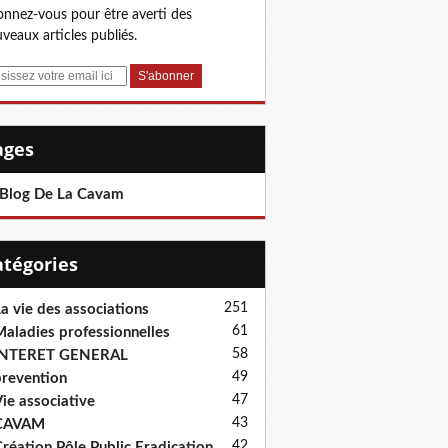
nnez-vous pour être averti des
veaux articles publiés.
Pages
 Blog De La Cavam
Catégories
251
a vie des associations
61
aladies professionnelles
58
INTERET GENERAL
49
revention
47
ie associative
43
CAVAM
42
réation Pôle Public Eradication