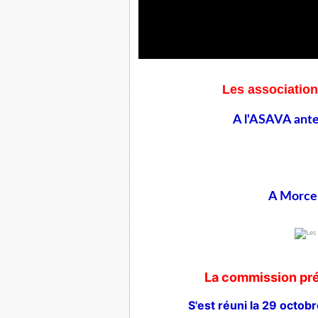
Les association
A l'ASAVA anten
A Morcenx
La commission pré
S'est réuni la 29 octob