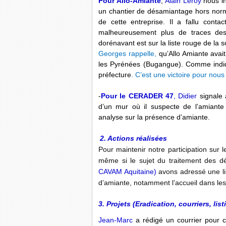
Pour Allo-Amiante
,
Alain Leroy
nous in
un chantier de désamiantage hors norm
de cette entreprise. Il a fallu conta
malheureusement plus de traces desd
dorénavant est sur la liste rouge de la 
Georges rappelle,
qu’Allo Amiante avait
les Pyrénées (Bugangue). Comme indiqué
préfecture
. C’est une victoire pour nous
-
Pour le CERADER 47
, Didier
signale 
d’un mur où il suspecte de l’amiante 
analyse sur la présence d’amiante.
2. Actions réalisées
Pour maintenir notre participation sur 
même si le sujet du traitement des d
CAVAM Aquitaine)
avons adressé une lis
d’amiante, notamment l’accueil dans les
3. Projets (Eradication, courriers, lis
Jean-Marc
a rédigé un courrier pour c