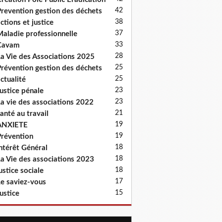
42
revention gestion des déchets
38
ctions et justice
37
aladie professionnelle
33
Cavam
28
a Vie des Associations 2025
25
révention gestion des déchets
25
ctualité
23
ustice pénale
23
a vie des associations 2022
21
anté au travail
19
ANXIETE
19
révention
18
ntérêt Général
18
a Vie des associations 2023
18
ustice sociale
17
e saviez-vous
15
ustice