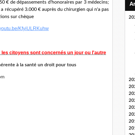
50 € de dépassements d'honoraires par 3 médecins;
l a récupéré 3.000 € auprès du chirurgien qui n'a pas
tions sur chèque
20
//youtu.be/KfyiULRKuhw
 les citoyens sont concernés un jour ou l'autre
érente à la santé un droit pour tous
com
20
20
20
20
20
20
20
20