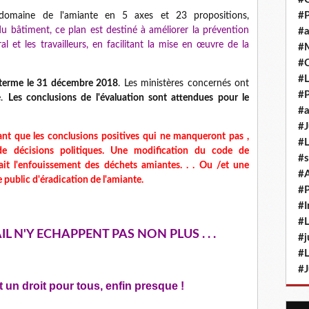
#P
e domaine de l'amiante en 5 axes et 23 propositions,
du bâtiment, ce plan est destiné à améliorer la prévention
#a
l et les travailleurs, en facilitant la mise en œuvre de la
#M
#
#L
n terme le 31 décembre 2018
. Les ministères concernés ont
#P
e.
Les conclusions de l'évaluation sont attendues pour le
#a
#J
nt que les conclusions positives qui ne manqueront pas ,
#L
 de décisions politiques. Une modification du code de
#s
ait l'enfouissement des déchets amiantes. . . Ou /et une
#
 public d'éradication de l'amiante.
#P
#I
#L
L N'Y ECHAPPENT PAS NON PLUS . . .
#j
#L
#J
t un droit pour tous,
enfin presque !