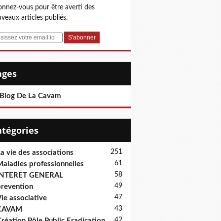
nnez-vous pour être averti des
veaux articles publiés.
Pages
 Blog De La Cavam
Catégories
251
a vie des associations
61
aladies professionnelles
58
INTERET GENERAL
49
revention
47
ie associative
43
CAVAM
42
réation Pôle Public Eradication