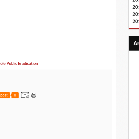
20
20
20
20
ôle Public Eradication
post
0