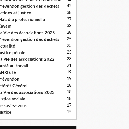
42
revention gestion des déchets
38
ctions et justice
37
aladie professionnelle
33
Cavam
28
a Vie des Associations 2025
25
révention gestion des déchets
25
ctualité
23
ustice pénale
23
a vie des associations 2022
21
anté au travail
19
ANXIETE
19
révention
18
ntérêt Général
18
a Vie des associations 2023
18
ustice sociale
17
e saviez-vous
15
ustice