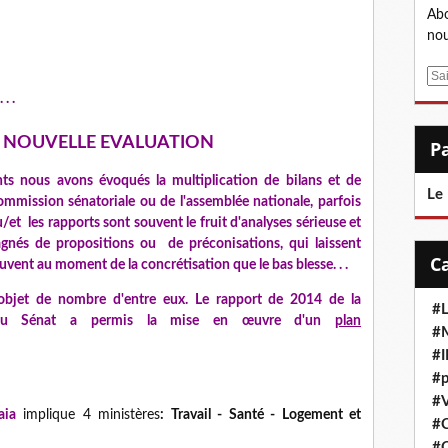
Abo
nou
N
E
m
. .
a
i
ne NOUVELLE EVALUATION
l
nts nous avons évoqués la multiplication de bilans et de
Le
ommission sénatoriale ou de l'assemblée nationale, parfois
/et les rapports sont souvent le fruit d'analyses sérieuse et
gnés de propositions ou de préconisations, qui laissent
uvent au moment de la concrétisation que le bas blesse. . .
l'objet de nombre d'entre eux. Le rapport de 2014 de la
#L
es du Sénat a permis la mise en œuvre d'un
plan
#M
#
#p
#V
aia
implique 4 ministères
: Travail - Santé - Logement et
#
#C