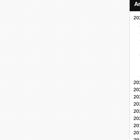
20
20
20
20
20
20
20
20
20