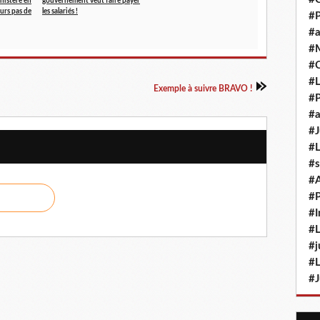
inistere en
gouvernement veut faire payer
urs pas de
les salariés !
#P
#a
#M
#
#L
Exemple à suivre BRAVO !
#P
#a
#J
#L
#s
#
#P
#I
#L
#j
#L
#J