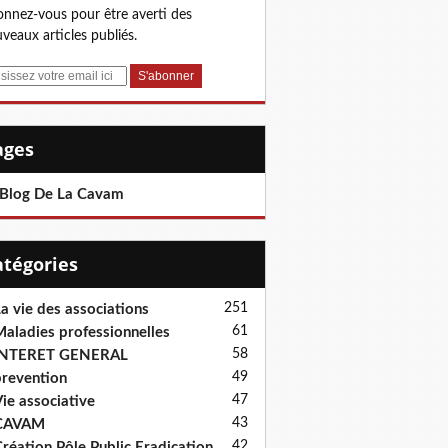
nnez-vous pour être averti des
veaux articles publiés.
Pages
 Blog De La Cavam
Catégories
251
a vie des associations
61
aladies professionnelles
58
INTERET GENERAL
49
revention
47
ie associative
43
CAVAM
42
réation Pôle Public Eradication