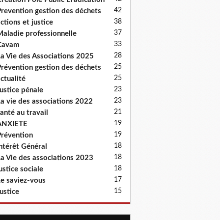
42
revention gestion des déchets
38
ctions et justice
37
aladie professionnelle
33
Cavam
28
a Vie des Associations 2025
25
révention gestion des déchets
25
ctualité
23
ustice pénale
23
a vie des associations 2022
21
anté au travail
19
ANXIETE
19
révention
18
ntérêt Général
18
a Vie des associations 2023
18
ustice sociale
17
e saviez-vous
15
ustice