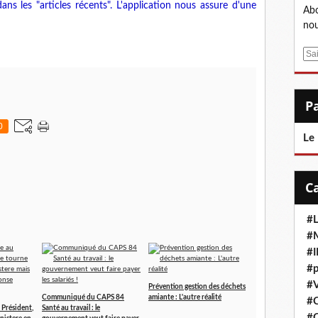
ans les "articles récents". L'application nous assure d'une
Abo
nou
E
m
a
i
l
0
Le
#L
#M
#
#p
#V
Prévention gestion des déchets
Communiqué du CAPS 84
amiante : L'autre réalité
#
 Président,
Santé au travail : le
#C