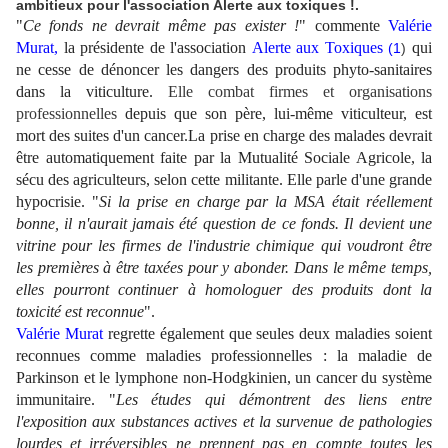
ambitieux pour l'association Alerte aux toxiques !.
"
Ce fonds ne devrait même pas exister !
" commente
Valérie
Murat,
la présidente de l'association
Alerte aux Toxiques
qui
(1
)
ne cesse de dénoncer les dangers des produits phyto-sanitaires
dans la viticulture.
Elle combat firmes et organisations
professionnelles
depuis que son père, lui-même viticulteur, est
mort des suites d'un cancer.
La prise en charge des malades devrait
être automatiquement faite par la Mutualité Sociale Agricole, la
sécu des agriculteurs, selon cette militante. Elle parle d'une grande
hypocrisie. "
Si la prise en charge par la MSA était réellement
bonne, il n'aurait jamais été question de ce fonds. Il devient une
vitrine pour les firmes de l'industrie chimique qui voudront être
les premières à être taxées pour y abonder. Dans le même temps,
elles pourront continuer à homologuer des produits dont la
toxicité est reconnue
".
Valérie Murat
regrette également que seules deux maladies soient
reconnues comme maladies professionnelles : la maladie de
Parkinson et le lymphone non-Hodgkinien, un cancer du système
immunitaire. "
Les études qui démontrent des liens entre
l'exposition aux substances actives et la survenue de pathologies
lourdes et irréversibles ne prennent pas en compte toutes les