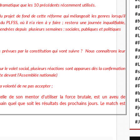
 dramatique que les 10 précédents récemment utilisés.
#P
#a
 projet de fond de cette réforme qui mélangeait les genres lorsqu'il
#M
du PLFSS, où il n'a rien à y faire ; restera une journée inqualifiable,
#
gendrées depuis plusieurs semaines : sociales, publiques et politiques
#L
#P
#a
s prévues par la constitution qui vont suivre ? Nous connaîtrons leur
#J
#L
 le volet social, plusieurs réactions sont apparues dès la confirmation
#s
nte devant l'Assemblée nationale)
#
#P
sa volonté de ne pas accepter ;
#I
lle de son mentor d'utiliser la force brutale, est un aveu de
#L
ain quel que soit les résultats des prochains jours. Le match est
#j
#L
#J