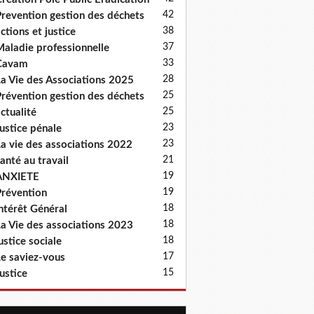
42
revention gestion des déchets
38
ctions et justice
37
aladie professionnelle
33
Cavam
28
a Vie des Associations 2025
25
révention gestion des déchets
25
ctualité
23
ustice pénale
23
a vie des associations 2022
21
anté au travail
19
ANXIETE
19
révention
18
ntérêt Général
18
a Vie des associations 2023
18
ustice sociale
17
e saviez-vous
15
ustice