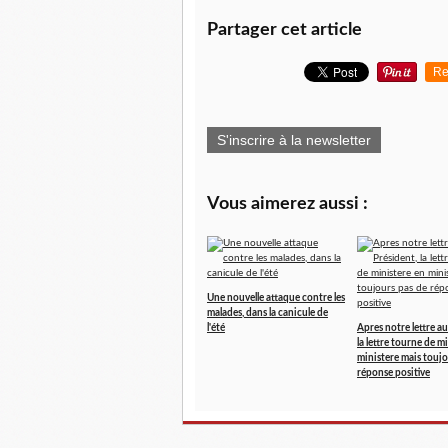
Partager cet article
Re
S'inscrire à la newsletter
Vous aimerez aussi :
Une nouvelle attaque contre les
malades, dans la canicule de
l'été
Apres notre lettre au
la lettre tourne de m
ministere mais toujo
réponse positive