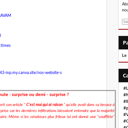
Abo
nou
a CAVAM
E
m
a
)
i
ctimes
l
Le
43-mp.my.canva.site/nos-website-s
#L
ute : surprise ou demi - surprise ?
#M
#
rti son article "
C'est moi qui ai raison
" qu'elle avait dans sa besace à
#p
rise car les dernières infiltrations laissaient entendre que la majorité
#V
aire. Même si les sénateurs plus frileux lui ont donné une "soufflète"
#
#C