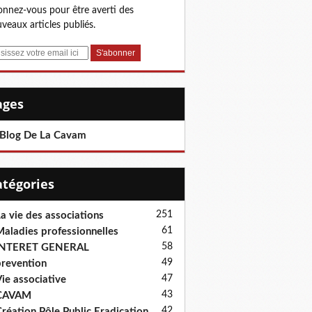
nnez-vous pour être averti des
veaux articles publiés.
Pages
 Blog De La Cavam
Catégories
251
a vie des associations
61
aladies professionnelles
58
INTERET GENERAL
49
revention
47
ie associative
43
CAVAM
42
réation Pôle Public Eradication