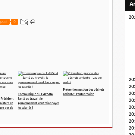
20
post
0
20
20
Prévention gestion des déchets
20
Communiqué du CAPS 84
amiante : L'autre réalité
 Président,
Santé au travail : le
20
inistere en
gouvernement veut faire payer
20
urs pas de
les salariés !
20
20
20