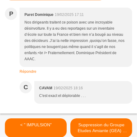
P
Paret Dominique
19/02/2025 17:11
Nos dirigeants traitent ce poison avec une incroyable
désinvolture. Il y a eu des reportages sur un inventaire
d’école sur toute la France et bien rien n’a bougé au niveau
des décideurs .J’ai la nette impression ,quoiqu’on fasse, nos
politiques ne bougent pas même quand il s’agit de nos
enfants.<br /> Fraternellement. Dominique Président de
AAAC.
Répondre
C
CAVAM
19/02/2025 18:16
C'est exact et déplorable . . .
< " IMPULSION"
Suppression du Groupe
Etudes Amiante (GEA) à
l'unanimité : Trouver l'erreur