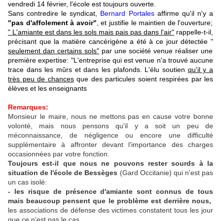
vendredi 14 février, l'école est toujours ouverte.
Sans contredire le syndicat,
Bernard Portales
affirme qu'il n'y a
"pas d'affolement à avoir"
, et justifie le maintien de l'ouverture;
" L'amiante est dans les sols mais pais pas dans l'air"
rappelle-t-il,
précisant que la matière cancérigène a été à ce jour détectée "
seulement dan certains sols"
par une société venue réaliser une
première expertise: "L'entreprise qui est venue n'a trouvé aucune
trace dans les mûrs et dans les plafonds. L'élu soutien
qu'il y a
très peu de chances
que des particules soient respirées par les
élèves et les enseignants
Remarques:
Monsieur le maire, nous ne mettons pas en cause votre bonne
volonté, mais nous pensons qu'il y a soit un peu de
méconnaissance, de négligence ou encore une difficulté
supplémentaire à affronter devant l'importance des charges
occasionnées par votre fonction.
Toujours est-il que nous ne pouvons rester sourds à la
situation de l'école de Bessèges
(Gard Occitanie) qui n'est pas
un cas isolé:
- les risque de présence d'amiante sont connus de tous
mais beaucoup pensent que le problème est derrière nous,
les associations de défense des victimes constatent tous les jour
que ce n'est pas le cas,