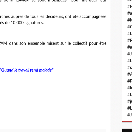
ions de la CAVAM se sont mobilisées pour marquer leur
#P
#a
arches auprès de tous les décideurs, ont été accompagnées
#M
rès de 10 000 signatures.
#
#L
#P
VAM dans son ensemble misent sur le collectif pour être
#a
#J
#L
#s
"Quand le travail rend malade"
#
#P
#I
#L
#j
#L
#J