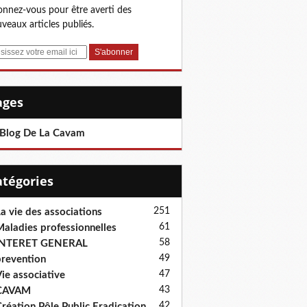
nnez-vous pour être averti des
veaux articles publiés.
Pages
 Blog De La Cavam
Catégories
251
a vie des associations
61
aladies professionnelles
58
INTERET GENERAL
49
revention
47
ie associative
43
CAVAM
42
réation Pôle Public Eradication