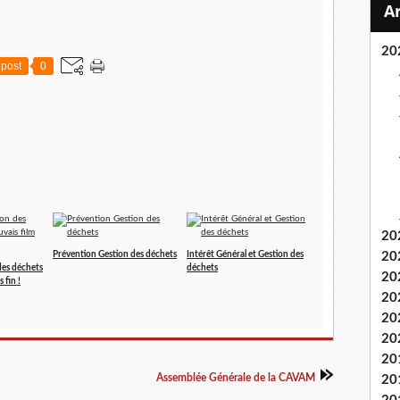
20
post
0
20
Prévention Gestion des déchets
Intérêt Général et Gestion des
20
des déchets
déchets
20
 fin !
20
20
20
20
Assemblée Générale de la CAVAM
20