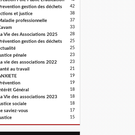
42
revention gestion des déchets
38
ctions et justice
37
aladie professionnelle
33
Cavam
28
a Vie des Associations 2025
25
révention gestion des déchets
25
ctualité
23
ustice pénale
23
a vie des associations 2022
21
anté au travail
19
ANXIETE
19
révention
18
ntérêt Général
18
a Vie des associations 2023
18
ustice sociale
17
e saviez-vous
15
ustice