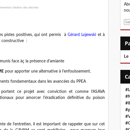
Abo
nou
E
m
a
s pistes positives, qui ont permis à
Gérard Lojewski
et à
i
ew constructive
:
l
Le
émunis face àç la présence d'amiante
ME
pour apporter une alternative à l'enfouissement.
léments fondamentaux dans les avancées du PPEA
#L
 portent ce projet avec conviction et comme l'ASAVA
#M
tionaux pour amorcer l'éradication définitive du poison
#
#p
#V
#
e de l'entretien, il est important de rappeler que sur cet
#C