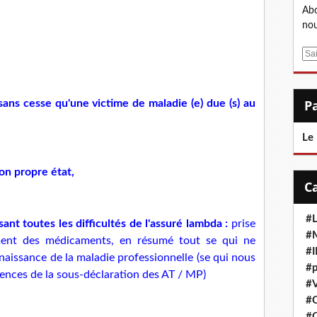
Abo
nou
E
m
a
i
sans cesse qu'une victime de maladie (e) due (s) au
l
Le
son propre état,
#L
sant toutes les difficultés de l'assuré lambda :
prise
#M
nt des médicaments, en résumé tout se qui ne
#
aissance de la maladie professionnelle (se qui nous
#p
nces de la sous-déclaration des AT / MP)
#V
#
#C