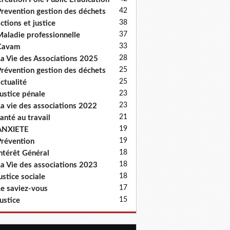
42
revention gestion des déchets
38
ctions et justice
37
aladie professionnelle
33
Cavam
28
a Vie des Associations 2025
25
révention gestion des déchets
25
ctualité
23
ustice pénale
23
a vie des associations 2022
21
anté au travail
19
ANXIETE
19
révention
18
ntérêt Général
18
a Vie des associations 2023
18
ustice sociale
17
e saviez-vous
15
ustice