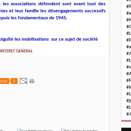
e les associations défendent sont avant tout des
#P
mes et leur famille les désengagements successifs
#a
depuis les fondamentaux de 1945.
#M
#
#L
uïté les mobilisations sur ce sujet de société
#P
#a
INTERET GENERAL
#J
#L
#s
#
#P
post
0
#I
#L
#j
#L
#J