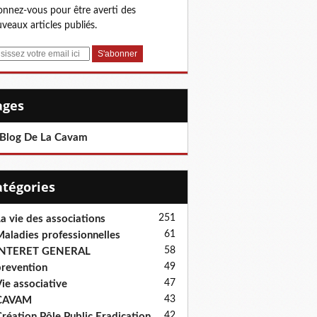
nnez-vous pour être averti des
veaux articles publiés.
Pages
 Blog De La Cavam
Catégories
251
a vie des associations
61
aladies professionnelles
58
INTERET GENERAL
49
revention
47
ie associative
43
CAVAM
42
réation Pôle Public Eradication