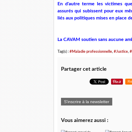
En d'autre terme les victimes qu
assurés qui subissent pour eux mê
liés aux politiques mises en place 
La CAVAM soutien sans aucune ambig
Tag(s) :
#Maladie professionnelle
,
#Justice
,
#
Partager cet article
Re
S'inscrire à la newsletter
Vous aimerez aussi :