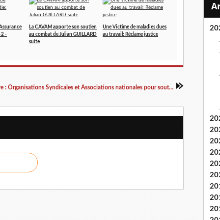
'Assurance
La CAVAM apporte son soutien
Une Victime de maladies dues
20
-2 -
au combat de Julian GUILLARD
au travail: Réclame justice
suite
Un collectif unitaire : Organisations Syndicales et Associations nationales pour soutenir les anciens mineurs
20
20
20
20
20
20
20
20
20