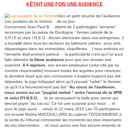
Il
ÉTAIT UNE FOIS UNE AUDIENCE
Voici un petit résumé de l'audience
Les soutiens de la Victime
de ce jour.
Concernant Jean Paul B.... atteint de 2 pathologies "amiante"
reconnues par la caisse de Dordogne. "Ancien salarié de la
S.P.I.E et chez I.N.E.O.. Ancien électricien dans ces entreprises, il
a travaillé dans tous les secteurs du bâtiment (aérien, sous sols,
dépannages dans les immeubles, chaufferies ...) tous endroits où
l'amiante était présent partout ... la particularité c'est qu'il lui aura
fallu attendre
la 5ème audience
pour que son dossier soit
examiné.
A 4 reprises
, son ancien employeur (celui cité par lui
comme responsable) trouvant toutes les arguties pour renvoyer,
la dernière étant que ses conclusions n'avaient toujours pas été
déposées, le juge indiquant alors qu'il pouvait "radier" le dossier,
ce qu'il n'a heureusement pas fait !
Au cours de l'audience,
nous avons eu un "pugilat verbal " entre l'avocat de la SPIE
et celui D'I.N.E.O.
... ils se renvoyaient la balle pour savoir qui
devrait payer "au cas ou" Ce fut une surprise pour nous ... et
pour le juge aussi ... rendu le 12 mars 2015 Les 70 participants
ont écouté Maître MACOUILLARD du cabinet TEISSONNIERE à
la sortie du tribunal commenter les moments les plus importants
de son intervention ... et nous avons une fois encore entendu le