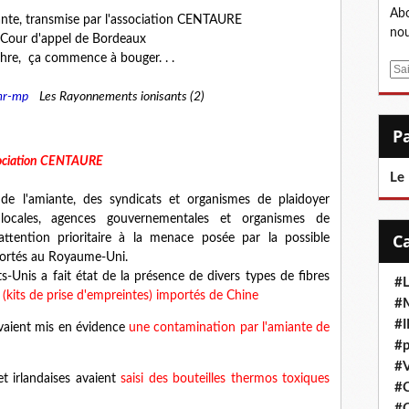
Abo
ante, transmise par l'association CENTAURE
nou
 Cour d'appel de Bordeaux
re, ça commence à bouger. . . ​
E
m
cmr-mp
Les Rayonnements ionisants (2
) ​​
a
i
l
sociation CENTAURE​
Le
e l'amiante, des syndicats et organismes de plaidoyer
s locales, agences gouvernementales et organismes de
ttention prioritaire à la menace posée par la possible
portés au Royaume-Uni.
s-Unis a fait état de la présence de divers types de fibres
#L
 (kits de prise d'empreintes) importés de Chine
#M
#
vaient mis en évidence
une contamination par l'amiante de
#p
#V
et irlandaises avaient
saisi des bouteilles thermos toxiques
#
#C