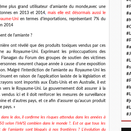
#P
ième plus grand utilisateur d'amiante du monde,avec une
 tonnes en 2013 et 2014
,
mais elle est désormais aussi le
#a
yaume-Uni
en termes d'importations, représentant 7% du
#M
en 2014
#
#L
ent de l'amiante ?
#P
ière ont révélé que des produits toxiques vendus par ces
#a
igne au Royaume-Uni. Exprimant les préoccupations des
#J
hn Flanagan du Forum des groupes de soutien des victimes
#L
de personnes meurent chaque année à cause d’une exposition
#s
ison. Malgré l'interdiction de l'amiante au Royaume-Uni les
#
uent en raison de l'application laxiste de la législation et
#P
rayons sont importés aux États-Unis et en Australie, il est
#I
min vers le Royaume-Uni. Le gouvernement doit assurer à la
#L
vendus ici et il doit renforcer les mesures de surveillance
#j
ne et d'autres pays, et ce afin d’assurer qu'aucun produit
e pays. »
#L
#J
 dans le dos, il confirme les risques attendus dans les années à
50 selon l'InVS) combien dans le monde ?. Est ce que tous les
 de l'amiante sont bloqués à nos frontières ? L'évolution du