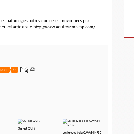
les pathologies autres que celles provoquées par
n nouvel article sur: http://www.aoutrescmr-mp.com/
post
0
Qui est QUI ?
Les brèves de la CAVAM N°32