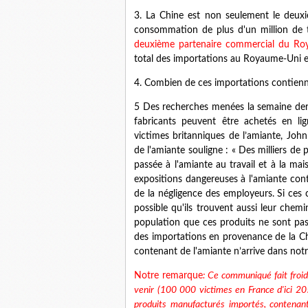
3. La Chine est non seulement le deux
consommation
de plus d'un million de
deuxième partenaire commercial
du Ro
total des importations au Royaume-Uni 
4. Combien de ces importations contienn
5 Des recherches menées la semaine dern
fabricants peuvent être achetés en l
victimes britanniques de l’amiante, Jo
de l'amiante souligne : « Des milliers 
passée à l'amiante au travail et à la ma
expositions dangereuses à l'amiante contin
de la négligence des employeurs. Si ces c
possible qu'ils trouvent aussi leur che
population que ces produits ne sont pas 
des importations en provenance de la Chi
contenant de l'amiante n’arrive dans notr
Notre remarque
: Ce communiqué fait froid
venir (100 000 victimes en France d'ici 20
produits manufacturés importés, contenant