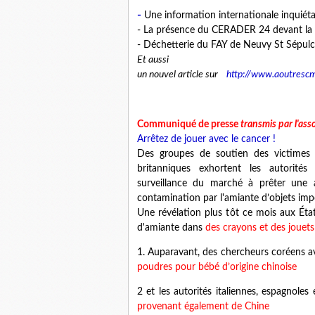
-
Une information internationale inquiét
- La présence du CERADER 24 devant la
- Déchetterie du FAY de Neuvy St Sépulch
Et aussi
un nouvel article sur
http://www.aoutres
Communiqué de presse
transmis par l'as
Arrêtez de jouer avec le cancer !
Des groupes de soutien des victimes d
britanniques exhortent les autorité
surveillance du marché à prêter une a
contamination par l'amiante d’objets im
Une révélation plus tôt ce mois aux État
d'amiante
dans
des crayons et des jouets
1. Auparavant, des chercheurs coréens a
poudres pour bébé d’origine chinoise
2 et les autorités italiennes, espagnoles 
provenant également de Chine