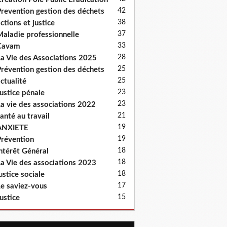
42
revention gestion des déchets
38
ctions et justice
37
aladie professionnelle
33
Cavam
28
a Vie des Associations 2025
25
révention gestion des déchets
25
ctualité
23
ustice pénale
23
a vie des associations 2022
21
anté au travail
19
ANXIETE
19
révention
18
ntérêt Général
18
a Vie des associations 2023
18
ustice sociale
17
e saviez-vous
15
ustice