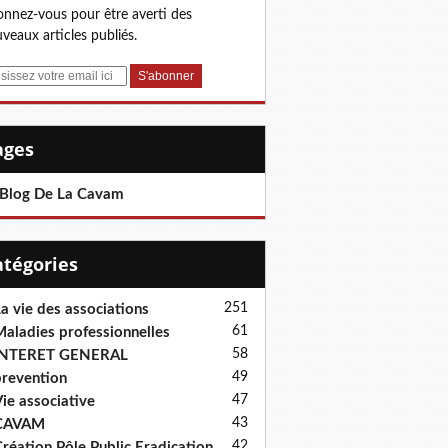
nnez-vous pour être averti des
veaux articles publiés.
Pages
 Blog De La Cavam
Catégories
251
a vie des associations
61
aladies professionnelles
58
INTERET GENERAL
49
revention
47
ie associative
43
CAVAM
42
réation Pôle Public Eradication