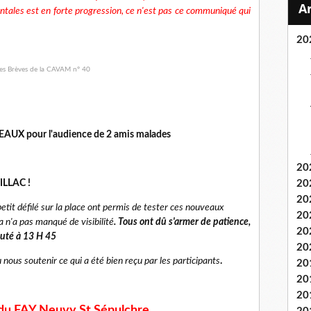
tales est en forte progression, ce n'est pas ce communiqué qui
20
DEAUX pour l'audience de 2 amis malades
20
ILLAC !
20
20
tit défilé sur la place ont permis de
tester ces nouveaux
20
la n'a pas manqué
de visibilité
. Tous ont dû s'armer de patience,
20
buté à 13 H 45
20
ous soutenir ce qui a été bien reçu par
les participants
.
20
20
20
du FAY Neuvy St Sépulchre