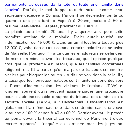
permanente au-dessus de la tête et toute une famille dans
l’anxiété
. Parfois, le mal frappe tout de suite, comme cette
secrétaire décédée à 28 ans. Parfois il se déclenche trente ou
quarante ans plus tard. « Exposé à 20ans, malade à 60 »,
résume Jean-Michel Despres, président du CAPER.
La plainte aura bientôt 20 ans Il y a quinze ans, pour cette
première atteinte de la maladie, Didier aurait touché une
indemnisation de 45 000 €. Dans un an, il touchera tout au plus
12 000 €, voire rien du tout comme certains salariés d’une usine
de Marseille. Pourquoi ? Parce que les employeurs se défendent
de mieux en mieux devant les tribunaux, que l’opinion publique
croit que le problème est résolu, que les familles concernées
fatiguent, etc. Et « parce qu’on n’a pas de tracteurs comme les
sinciers pour bloquer les routes » a dit une voix dans la salle. Il y
a aussi que les nouveaux malades sont maintenant orientés vers
le Fonds d’indemnisation des victimes de l’amiante (FIVA) et
ignorent souvent qu’ils peuvent aussi engager une procédure
pour « faute inexcusable » auprès du tribunal des affaires de la
sécurité sociale (TASS), à Valenciennes. L’indemnisation est
globalement la même sauf que, dans ce dernier cas, une veuve
la touche à 100 % et non à 40 ou 60 %. Dernier avatar : le procès
au pénal devant le tribunal correctionnel de Paris vient d’être
encore repoussé. L’enquête est terminée mais les juges ont