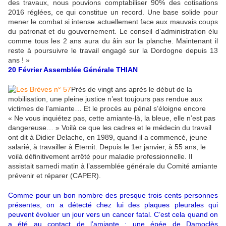
des travaux, nous pouvions comptabiliser 90% des cotisations
2016 réglées, ce qui constitue un record. Une base solide pour
mener le combat si intense actuellement face aux mauvais coups
du patronat et du gouvernement. Le conseil d’administration élu
comme tous les 2 ans aura du âin sur la planche. Maintenant il
reste à poursuivre le travail engagé sur la Dordogne depuis 13
ans ! »
20 Février Assemblée Générale THIAN
Près de vingt ans après le début de la
mobilisation, une pleine justice n’est toujours pas rendue aux
victimes de l’amiante… Et le procès au pénal s’éloigne encore
« Ne vous inquiétez pas, cette amiante-là, la bleue, elle n’est pas
dangereuse… » Voilà ce que les cadres et le médecin du travail
ont dit à Didier Delache, en 1989, quand il a commencé, jeune
salarié, à travailler à Eternit. Depuis le 1er janvier, à 55 ans, le
voilà définitivement arrêté pour maladie professionnelle. Il
assistait samedi matin à l’assemblée générale du Comité amiante
prévenir et réparer (CAPER).
Comme pour un bon nombre des presque trois cents personnes
présentes, on a détecté chez lui des plaques pleurales qui
peuvent évoluer un jour vers un cancer fatal. C’est cela quand on
a été au contact de l’amiante : une épée de Damoclès