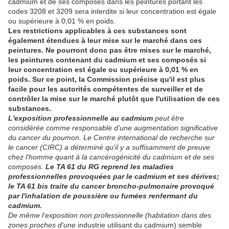
cadmium et de ses composés dans les peintures portant les
codes 3208 et 3209 sera interdite si leur concentration est égale
ou supérieure à 0,01 % en poids.
Les restrictions applicables à ces substances sont
également étendues à leur mise sur le marché dans ces
peintures. Ne pourront donc pas être mises sur le marché,
les peintures contenant du cadmium et ses composés si
leur concentration est égale ou supérieure à 0,01 % en
poids. Sur ce point, la Commission précise qu'il est plus
facile pour les autorités compétentes de surveiller et de
contrôler la mise sur le marché plutôt que l'utilisation de ces
substances.
L'exposition professionnelle au cadmium
peut être
considérée comme responsable d’une augmentation significative
du cancer du poumon. Le Centre international de recherche sur
le cancer (CIRC) a déterminé qu'il y a suffisamment de preuve
chez l'homme quant à la cancérogénicité du cadmium et de ses
composés.
Le TA 61 du RG reprend les maladies
professionnelles provoquées par le cadmium et ses dérives;
le TA 61 bis traite du cancer broncho-pulmonaire provoqué
par l'inhalation de poussière ou fumées renfermant du
cadmium.
De même l'exposition non professionnelle (habitation dans des
zones proches d'une
industrie utilisant du cadmium) semble