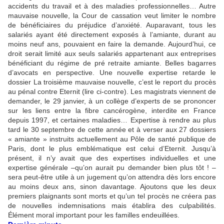
accidents du travail et à des maladies professionnelles… Autre
mauvaise nouvelle, la Cour de cassation veut limiter le nombre
de bénéficiaires du préjudice d’anxiété. Auparavant, tous les
salariés ayant été directement exposés à l’amiante, durant au
moins neuf ans, pouvaient en faire la demande. Aujourd’hui, ce
droit serait limité aux seuls salariés appartenant aux entreprises
bénéficiant du régime de pré retraite amiante. Belles bagarres
d’avocats en perspective. Une nouvelle expertise retarde le
dossier La troisième mauvaise nouvelle, c’est le report du procès
au pénal contre Eternit (lire ci-contre). Les magistrats viennent de
demander, le 29 janvier, à un collège d’experts de se prononcer
sur les liens entre la fibre cancérogène, interdite en France
depuis 1997, et certaines maladies… Expertise à rendre au plus
tard le 30 septembre de cette année et à verser aux 27 dossiers
« amiante » instruits actuellement au Pôle de santé publique de
Paris, dont le plus emblématique est celui d’Eternit. Jusqu’à
présent, il n’y avait que des expertises individuelles et une
expertise générale –qu’on aurait pu demander bien plus tôt ! –
sera peut-être utile à un jugement qu’on attendra dès lors encore
au moins deux ans, sinon davantage. Ajoutons que les deux
premiers plaignants sont morts et qu’un tel procès ne créera pas
de nouvelles indemnisations mais établira des culpabilités.
Élément moral important pour les familles endeuillées.