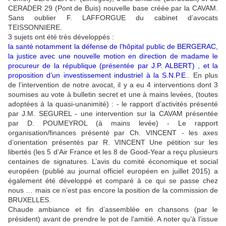
CERADER 29 (Pont de Buis) nouvelle base créée par la CAVAM.
Sans oublier F. LAFFORGUE du cabinet d’avocats
TEISSONNIERE.
3 sujets ont été très développés :
la santé notamment la défense de l’hôpital public de BERGERAC
,
la justice avec une nouvelle motion en direction de madame le
procureur de la république (présentée par J.P. ALBERT) , et la
proposition d’un investissement industriel à la S.N.P.E
.. En plus
de l’intervention de notre avocat, il y a eu 4 interventions dont 3
soumises au vote à bulletin secret et une à mains levées, (toutes
adoptées à la quasi-unanimité) : - le rapport d’activités présenté
par J.M. SEGUREL - une intervention sur la CAVAM présentée
par D. POUMEYROL (à mains levée) - Le rapport
organisation/finances présenté par Ch. VINCENT - les axes
d’orientation présentés par R. VINCENT Une pétition sur les
libertés (les 5 d’Air France et les 8 de Good-Year a reçu plusieurs
centaines de signatures. L’avis du comité économique et social
européen (publié au journal officiel européen en juillet 2015) a
également été développé et comparé à ce qui se passe chez
nous … mais ce n’est pas encore la position de la commission de
BRUXELLES.
Chaude ambiance et fin d’assemblée en chansons (par le
président) avant de prendre le pot de l’amitié. A noter qu’à l’issue