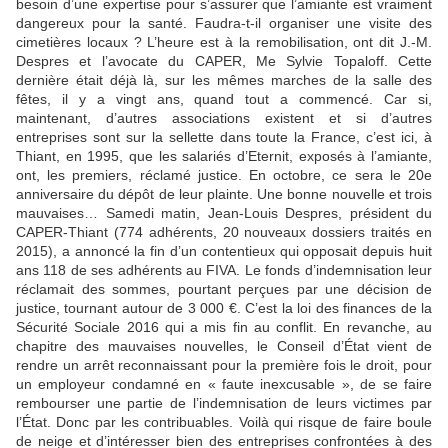
besoin d’une expertise pour s’assurer que l’amiante est vraiment
dangereux pour la santé. Faudra-t-il organiser une visite des
cimetières locaux ? L’heure est à la remobilisation, ont dit J.-M.
Despres et l’avocate du CAPER, Me Sylvie Topaloff. Cette
dernière était déjà là, sur les mêmes marches de la salle des
fêtes, il y a vingt ans, quand tout a commencé. Car si,
maintenant, d’autres associations existent et si d’autres
entreprises sont sur la sellette dans toute la France, c’est ici, à
Thiant, en 1995, que les salariés d’Eternit, exposés à l’amiante,
ont, les premiers, réclamé justice. En octobre, ce sera le 20e
anniversaire du dépôt de leur plainte. Une bonne nouvelle et trois
mauvaises… Samedi matin, Jean-Louis Despres, président du
CAPER-Thiant (774 adhérents, 20 nouveaux dossiers traités en
2015), a annoncé la fin d’un contentieux qui opposait depuis huit
ans 118 de ses adhérents au FIVA. Le fonds d’indemnisation leur
réclamait des sommes, pourtant perçues par une décision de
justice, tournant autour de 3 000 €. C’est la loi des finances de la
Sécurité Sociale 2016 qui a mis fin au conflit. En revanche, au
chapitre des mauvaises nouvelles, le Conseil d’État vient de
rendre un arrêt reconnaissant pour la première fois le droit, pour
un employeur condamné en « faute inexcusable », de se faire
rembourser une partie de l’indemnisation de leurs victimes par
l’État. Donc par les contribuables. Voilà qui risque de faire boule
de neige et d’intéresser bien des entreprises confrontées à des