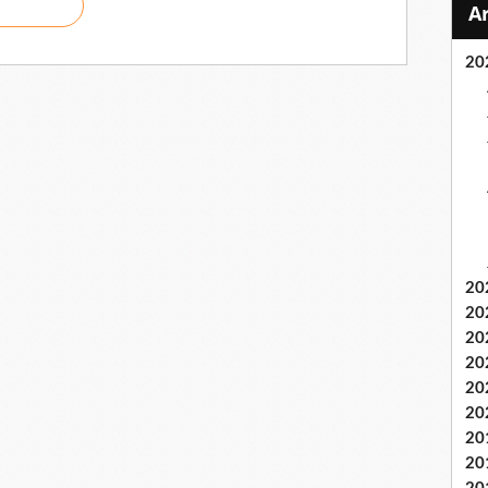
20
20
20
20
20
20
20
20
20