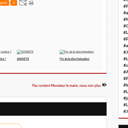
post
0
#P
#a
#M
#
#L
#P
#a
#J
#L
tice ?
ANXIETE
Fin de la discrimination
#s
#
#P
#I
Pas content Monsieur le maire, nous non plus
#L
#j
#L
#J