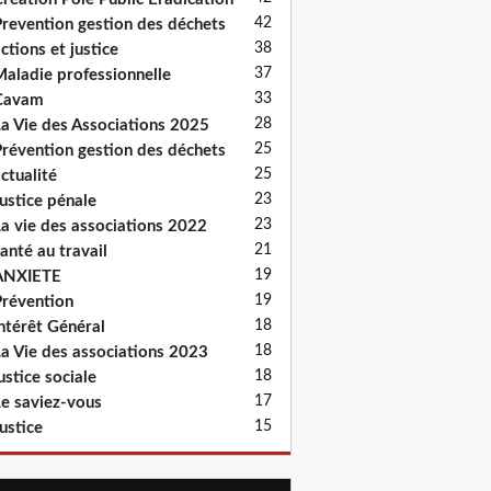
42
revention gestion des déchets
38
ctions et justice
37
aladie professionnelle
33
Cavam
28
a Vie des Associations 2025
25
révention gestion des déchets
25
ctualité
23
ustice pénale
23
a vie des associations 2022
21
anté au travail
19
ANXIETE
19
révention
18
ntérêt Général
18
a Vie des associations 2023
18
ustice sociale
17
e saviez-vous
15
ustice