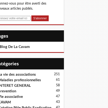
nnez-vous pour être averti des
veaux articles publiés.
Pages
 Blog De La Cavam
Catégories
251
a vie des associations
61
aladies professionnelles
58
INTERET GENERAL
49
revention
47
ie associative
43
CAVAM
42
réation Pôle Public Eradication