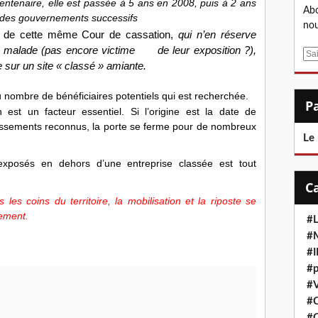
trentenaire, elle est passée à 5 ans en 2008, puis à 2 ans
Abo
e des gouvernements successifs
nou
ons de cette même Cour de cassation,
qui n’en réserve
on malade (pas encore victime de leur exposition ?),
E
e sur un site « classé » amiante.
m
a
u nombre de bénéficiaires potentiels qui est recherchée.
i
 est un facteur essentiel. Si l’origine est la date de
l
tablissements reconnus, la porte se ferme pour de nombreux
Le
 exposés en dehors d’une entreprise classée est tout
 les coins du territoire, la mobilisation et la riposte se
dement
.
#L
#M
#
#p
#V
#
#C