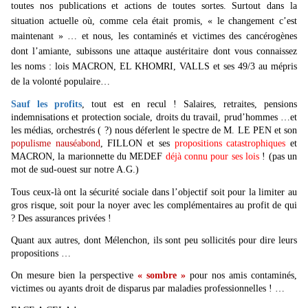
toutes nos publications et actions de toutes sortes. Surtout dans la
situation actuelle où, comme cela était promis, « le changement c’est
maintenant » … et nous, les contaminés et victimes des cancérogènes
dont l’amiante, subissons une attaque austéritaire dont vous connaissez
les noms : lois MACRON, EL KHOMRI, VALLS et ses 49/3 au mépris
de la volonté populaire…
Sauf les profits
, tout est en recul ! Salaires, retraites, pensions
indemnisations et protection sociale, droits du travail, prud’hommes …et
les médias, orchestrés ( ?) nous déferlent le spectre de M. LE PEN et son
populisme nauséabond
, FILLON et ses
propositions catastrophiques
et
MACRON, la marionnette du MEDEF
déjà connu pour ses lois
! (pas un
mot de sud-ouest sur notre A.G.)
Tous ceux-là ont la sécurité sociale dans l’objectif soit pour la limiter au
gros risque, soit pour la noyer avec les complémentaires au profit de qui
? Des assurances privées !
Quant aux autres, dont Mélenchon, ils sont peu sollicités pour dire leurs
propositions …
On mesure bien la perspective
« sombre »
pour nos amis contaminés,
victimes ou ayants droit de disparus par maladies professionnelles ! …