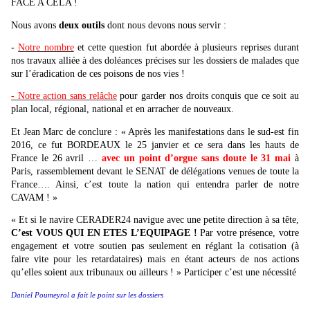
FACE A CELA !
Nous avons
deux outils
dont nous devons nous servir :
-
Notre nombre
et cette question fut abordée à plusieurs reprises durant
nos travaux alliée à des doléances précises sur les dossiers de malades que
sur l’éradication de ces poisons de nos vies !
- Notre action sans relâche
pour garder nos droits conquis que ce soit au
plan local, régional, national et en arracher de nouveaux.
Et Jean Marc de conclure : « Après les manifestations dans le sud-est fin
2016, ce fut BORDEAUX le 25 janvier et ce sera dans les hauts de
France le 26 avril …
avec un point d’orgue sans doute le 31 mai
à
Paris, rassemblement devant le SENAT de délégations venues de toute la
France…. Ainsi, c’est toute la nation qui entendra parler de notre
CAVAM ! »
« Et si le navire CERADER24 navigue avec une petite direction à sa tête,
C’est VOUS QUI EN ETES L’EQUIPAGE !
Par votre présence, votre
engagement et votre soutien pas seulement en réglant la cotisation (à
faire vite pour les retardataires) mais en étant acteurs de nos actions
qu’elles soient aux tribunaux ou ailleurs ! » Participer c’est une nécessité
Daniel Poumeyrol a fait le point sur les dossiers