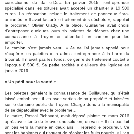
correctionnel de Bar-le-Duc. En janvier 2015, l’entrepreneur
spécialisé dans les toitures avait accepté un chantier à 19 500
euros. La rénovation incluait le traitement de panneaux fibro-
amiantés. « Il avait facturé le traitement des déchets », rappelait
le procureur Olivier Glady. À la place, Guillaume avait choisi
d’entreposer quelques jours six palettes de déchets chez une
connaissance à Troyon en attendant un camion pour les
emporter.
Le camion n’est jamais venu. « Je ne l’ai jamais appelé pour
récupérer les palettes », a admis l’entrepreneur à la barre du
tribunal. Il n’avait pas les fonds, ce genre de traitement coûtait à
l’époque 8 500 €. Sa petite société a d’ailleurs été liquidée en
janvier 2016.
« Un péril pour la santé »
Les palettes gênaient la connaissance de Guillaume, qui s’était
laissé embobiner : il les avait sorties de sa propriété et laissées
sur le domaine public de Troyon. Charge donc à la municipalité
de se dépatouiller avec le problème…
Le maire, Pascal Pichavant, avait déposé plainte en mars 2016
après avoir tenté de trouver une solution, en vain. « Il n’a pas fait
un pas vers la mairie en deux ans », reprend le procureur. Ce
sont les habitants qui risquent de récolter les fruits pourris. « Il y a