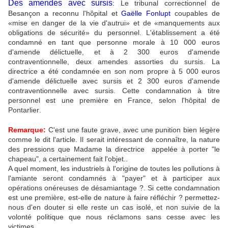
Des amendes avec sursis
:
Le tribunal correctionnel de
Besançon a reconnu l'hôpital et
Gaëlle Fonlupt
coupables de
«mise en danger de la vie d'autrui» et de «manquements aux
obligations de sécurité» du personnel. L'établissement a été
condamné en tant que personne morale à 10 000 euros
d'amende délictuelle, et à 2 300 euros d'amende
contraventionnelle, deux amendes assorties du sursis. La
directrice a été condamnée en son nom propre à 5 000 euros
d'amende délictuelle avec sursis et 2 300 euros d'amende
contraventionnelle avec sursis. Cette condamnation à titre
personnel est une première en France, selon l'hôpital de
Pontarlier
.
Remarque:
C'est une faute grave, avec une punition bien légère
comme le dit l'article. Il serait intéressant de connaître, la nature
des pressions que Madame la directrice appelée à porter "le
chapeau", a certainement fait l'objet..
A quel moment, les industriels à l'origine de toutes les pollutions à
l'amiante seront condamnés à "payer" et à participer aux
opérations onéreuses de désamiantage ?. Si cette condamnation
est une première, est-elle de nature à faire réfléchir ? permettez-
nous d'en douter si elle reste un cas isolé, et non suivie de la
volonté politique que nous réclamons sans cesse avec les
victimes.