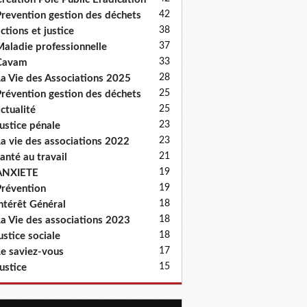
42
revention gestion des déchets
38
ctions et justice
37
aladie professionnelle
33
Cavam
28
a Vie des Associations 2025
25
révention gestion des déchets
25
ctualité
23
ustice pénale
23
a vie des associations 2022
21
anté au travail
19
ANXIETE
19
révention
18
ntérêt Général
18
a Vie des associations 2023
18
ustice sociale
17
e saviez-vous
15
ustice