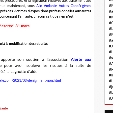
 procédures, et la législation relatives aux traitement des
#P
ue maintenant, sous
Allo Amiante Autres Cancérigènes
près des victimes d'expositions professionnelles aux autres
#a
concernant l'amiante, chacun sait que rien n'est fini
#M
#
ercredi 31 mars
#L
#P
#a
l à la mobilisation des retraités
#J
#L
#s
,
apporte son soutien à l'association
Alerte aux
#
 pour avoir soulevé les risques à la suite de
#P
é à la cagnotte d'aide
#I
elle.com/2021/03/denigrment-non.html
#L
#j
#L
#J
 Santé