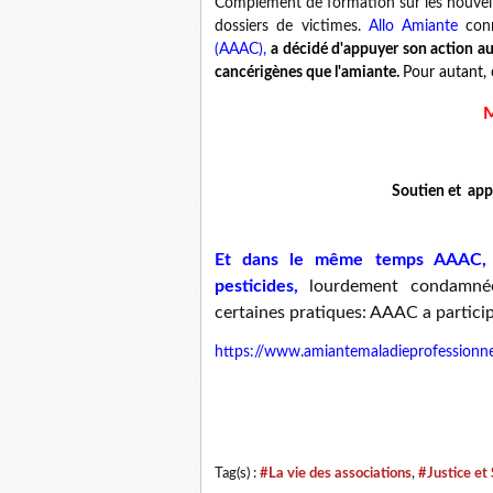
Complément de formation sur les nouvelles
dossiers de victimes.
Allo Amiante
conn
(AAAC),
a décidé d'appuyer son action au
cancérigènes que l'amiante.
Pour autant, 
M
Soutien et appe
Et dans le même temps AAAC
pesticides,
lourdement condamnée
certaines pratiques: AAAC a particip
https://www.amiantemaladieprofessionn
Tag(s) :
#La vie des associations
,
#Justice et