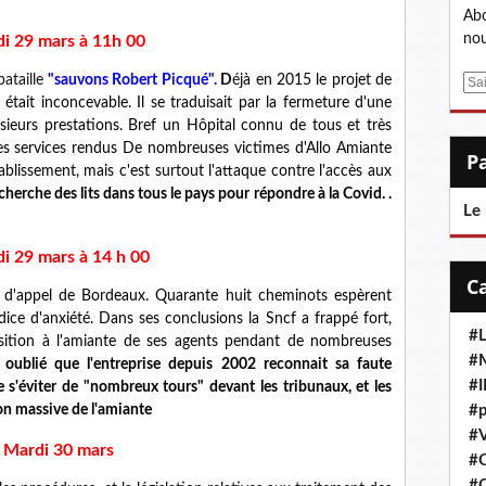
Abo
nou
di 29 mars à 11h 00
bataille
"sauvons Robert Picqué".
D
é
jà en 2015 le projet de
E
était inconcevable. Il se traduisait par la fermeture d'une
m
usieurs prestations. Bref un Hôpital connu de tous et très
a
 des services rendus De nombreuses victimes d'Allo Amiante
i
ablissement, mais c'est surtout l'attaque contre l'accès aux
l
cherche des lits dans tous le pays pour répondre à la Covid. .
Le
i 29 mars à 14 h 00
r d'appel de Bordeaux. Quarante huit cheminots espèrent
dice d'anxiété. Dans ses conclusions la Sncf a frappé fort,
#L
osition à l'amiante de ses agents pendant de nombreuses
#M
oublié que l'entreprise depuis 2002 reconnait sa faute
#
de s'éviter de "nombreux tours" devant les tribunaux, et les
ion massive de l'amiante
#p
#V
Mardi 30 mars
#
#C