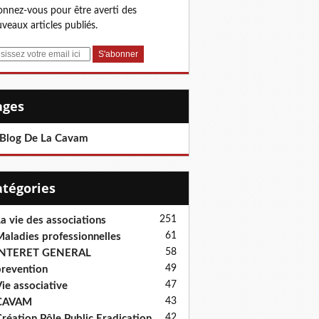
nnez-vous pour être averti des
veaux articles publiés.
Pages
 Blog De La Cavam
Catégories
251
a vie des associations
61
aladies professionnelles
58
INTERET GENERAL
49
revention
47
ie associative
43
CAVAM
42
réation Pôle Public Eradication