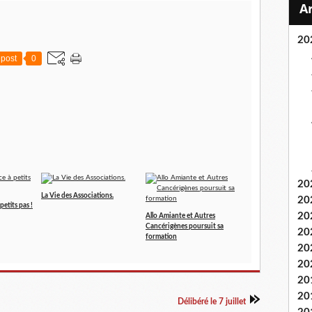
20
post
0
20
La Vie des Associations.
20
petits pas !
20
Allo Amiante et Autres
Cancérigènes poursuit sa
20
formation
20
20
20
20
Délibéré le 7 juillet