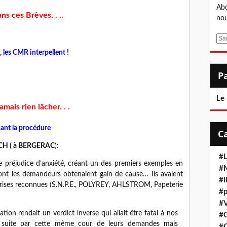
Abo
ns ces Brèves. . ..
nou
E
m
, les CMR interpellent !
a
i
l
Le
amais rien lâcher. . .
çant la procédure
TECH ( à BERGERAC
):
#L
e préjudice d’anxiété, créant un des premiers exemples en
#M
ont les demandeurs obtenaient gain de cause… Ils avaient
#
eprises reconnues (S.N.P.E., POLYREY, AHLSTROM, Papeterie
#p
#V
tion rendait un verdict inverse qui allait être fatal à nos
#
 suite par cette même cour de leurs demandes mais
#C