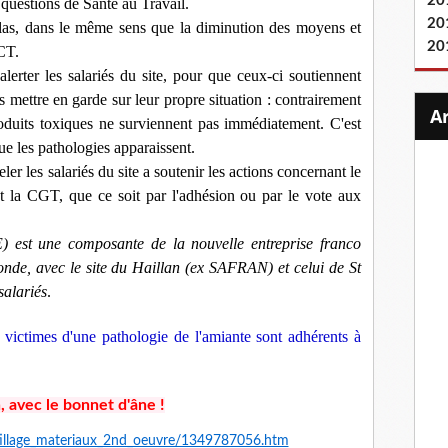
20
questions de Santé au Travail.
20
élas, dans le même sens que la diminution des moyens et
20
CT.
 alerter les salariés du site, pour que ceux-ci soutiennent
 mettre en garde sur leur propre situation : contrairement
 produits toxiques ne surviennent pas immédiatement. C'est
que les pathologies apparaissent.
er les salariés du site a soutenir les actions concernant le
ant la CGT, que ce soit par l'adhésion ou par le vote aux
E) est une composante de la nouvelle entreprise franco
nde, avec le site du Haillan (ex SAFRAN) et celui de St
alariés
.
e, victimes d'une pathologie de l'amiante sont adhérents à
, avec le bonnet d'âne !
utillage_materiaux_2nd_oeuvre/1349787056.htm