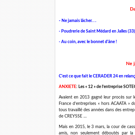
Da
-
Ne jamais lâcher. . .
- Poudrerie de Saint Médard en Jalles (33)
- Au coin, avec le bonnet d'âne !
Ne j
C'est ce que fait le CERADER 24 en relan
ANXIETE
:
Les « 12 » de l’entreprise SO
Avaient en 2013 gagné leur procès sur l
France d’entreprises « hors ACAATA » d
tous travaillé des années dans des entr
de CREYSSE …
Mais en 2015, le 3 mars, la cour de cassa
amis, non seulement déboutés par la