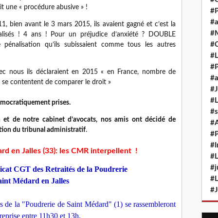
it une « procédure abusive » !
#P
#a
1, bien avant le 3 mars 2015, ils avaient gagné et c’est la
#M
alisés ! 4 ans ! Pour un préjudice d’anxiété ? DOUBLE
#
 pénalisation qu’ils subissaient comme tous les autres
#L
#P
vec nous ils déclaraient en 2015 « en France, nombre de
#a
s se contentent de comparer le droit »
#J
#L
démocratiquement prises.
#s
n et de notre cabinet d’avocats, nos amis ont décidé de
#
tion du tribunal administratif
.
#P
#I
d en Jalles (33): les CMR interpellent !
#L
#j
at CGT des Retraités de la Poudrerie
#L
aint Médard en Jalles
#J
és de la "Poudrerie de Saint Médard" (1) se rassembleront
treprise entre 11h30 et 13h.