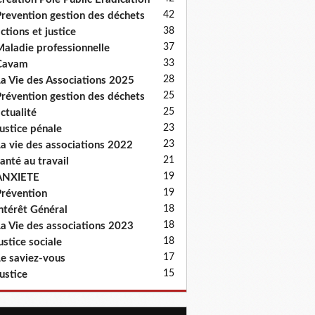
42
revention gestion des déchets
38
ctions et justice
37
aladie professionnelle
33
Cavam
28
a Vie des Associations 2025
25
révention gestion des déchets
25
ctualité
23
ustice pénale
23
a vie des associations 2022
21
anté au travail
19
ANXIETE
19
révention
18
ntérêt Général
18
a Vie des associations 2023
18
ustice sociale
17
e saviez-vous
15
ustice