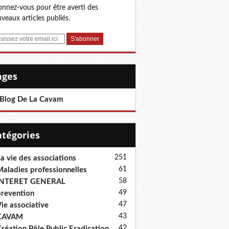
nnez-vous pour être averti des
veaux articles publiés.
Pages
 Blog De La Cavam
Catégories
251
a vie des associations
61
aladies professionnelles
58
INTERET GENERAL
49
revention
47
ie associative
43
CAVAM
42
réation Pôle Public Eradication