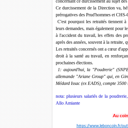
concernant ce durcissement au sujet des 
Ce durcissement de la Direction va, h
prérogatives des Prud'hommes et CHS-
C'est pourquoi les retraités tiennent à
leurs demandes, mais également pour les
à l'accident du travail, les effets des
après des années, souvent à la retraite, 
Les retraités concernés ont a cœur d'appel
droit à la santé au travail, en renforç
prochaines élections.
1
: aujourd'hui, la "Poudrerie" (SNP
allemande "Ariane Group" qui, en Giro
Médard Issac (ex EADS), compte 3500 s
nota: plusieurs salariés de la poudreri
Allo Amiante
Au coin
https://www.leboncoin.fr/o