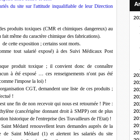
ariés du site sur l'attitude inqualifiable de leur Direction
20
à des produits toxiques (CMR et chimiques dangereux) au
du fait même du caractère chimique des fabrications).
de cette exposition ; certains sont morts.
(comme tout salarié exposé) à des Suivi Médicaux Post
que produit toxique ; il convient donc de connaître
acun à été exposé … ces renseignements n'ont pas été
20
(comme l'impose la loi) !
20
r organisation CGT, demandent une liste de ces produits ;
20
ectué !
20
st une fin de non recevoir qui nous est retournée ! Pire :
20
oréthylène (cancérigène donnant droit à SMPP) ont de plus
20
ion historique de l'entreprise (les Travailleurs de l'Etat) !
20
 Saint Médard renouvellent leurs demandes auprès de la
20
20
de Saint Médard (1) et alertent les salariés du site