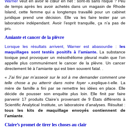
Warner
veut en avoir le cœur en net : sont-ils sans risque ? Peu
de temps après les avoir achetés dans un magasin de Rhode
Island, cette femme qui a longtemps travaillé pour un cabinet
juridique prend une décision. Elle va les faire tester par un
laboratoire indépendant. Avoir l’esprit tranquille, ça n’a pas de
pri
x.
Amiante et cancer de la plèvre
Lorsque les résultats arrivent, Warner est abasourdie
:
les
maquillages sont testés positifs à
l’amiante.
La substance
toxique peut provoquer un mésothéliome pleural malin que l’on
appelle plus communément le cancer de la plèvre. Un cancer
directement lié à l’amiante qui est bien souvent fatal.
.
«
J’ai fini par m’asseoir sur le sol à me demander comment une
telle chose a pu atterrir dans notre foyer
»,explique-t-elle.
La
mère de famille a fini par se remettre les idées en place. Elle
décide de pousser son enquête plus loin. Elle finit par faire
parvenir 17 produits Claire’s provenant de 9 États différents à
Scientific Analytical Institute, un laboratoire d’analyses. Résultat :
tous les kits de maquillage envoyés contiennent de
l’amiante
.
Claire’s promet de tirer les choses au clair