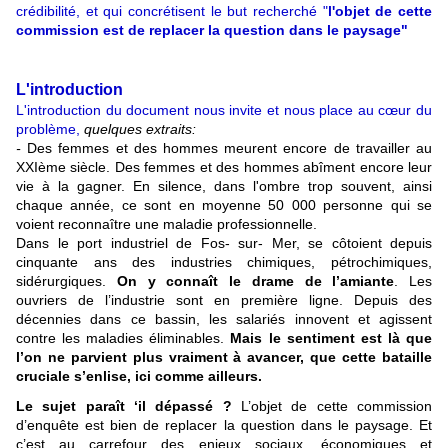
crédibilité, et qui concrétisent le but recherché "
l'objet de cette
commission est de replacer la question dans le paysage"
L'introduction
L'introduction du document nous invite et nous place au cœur du
problème,
quelques extraits:
-
Des femmes et des hommes meurent encore de travailler au
XXIème siècle. Des femmes et des hommes abîment encore leur
vie à la gagner. En silence, dans l'ombre trop souvent, ainsi
chaque année, ce sont en moyenne 50 000 personne qui se
voient reconnaître une maladie professionnelle.
Dans le port industriel de Fos- sur- Mer, se côtoient depuis
cinquante ans des industries chimiques, pétrochimiques,
sidérurgiques.
On y connaît le drame de l’amiante
. Les
ouvriers de l’industrie sont en première ligne. Depuis des
décennies dans ce bassin, les salariés innovent et agissent
contre les maladies éliminables.
Mais le sentiment est là que
l’on ne parvient plus vraiment à avancer, que cette bataille
cruciale s’enlise, ici comme ailleurs.
Le sujet paraît ‘il dépassé ?
L’objet de cette commission
d’enquête est bien de replacer la question dans le paysage. Et
c’est au carrefour des enjeux sociaux, économiques et