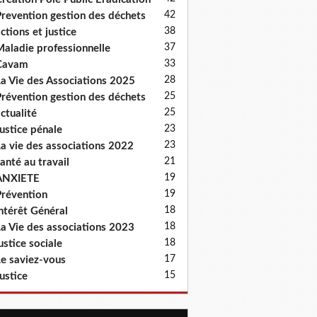
42
revention gestion des déchets
38
ctions et justice
37
aladie professionnelle
33
Cavam
28
a Vie des Associations 2025
25
révention gestion des déchets
25
ctualité
23
ustice pénale
23
a vie des associations 2022
21
anté au travail
19
ANXIETE
19
révention
18
ntérêt Général
18
a Vie des associations 2023
18
ustice sociale
17
e saviez-vous
15
ustice