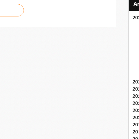
20
20
20
20
20
20
20
20
20