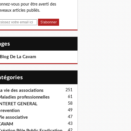
nnez-vous pour être averti des
veaux articles publiés.
Pages
 Blog De La Cavam
Catégories
251
a vie des associations
61
aladies professionnelles
58
INTERET GENERAL
49
revention
47
ie associative
43
CAVAM
42
réation Pôle Public Eradication