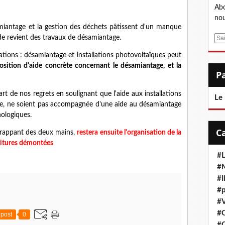
Abo
nou
amiantage et la gestion des déchets pâtissent d'un manque
 de revient des travaux de désamiantage.
E
m
rations : désamiantage et installations photovoltaïques peut
a
sition d'aide concrète concernant le désamiantage, et la
i
l
rt de nos regrets en soulignant que l'aide aux installations
Le
e, ne soient pas accompagnée d'une aide au désamiantage
nologiques.
rappant des deux mains,
restera ensuite l'organisation de la
toitures démontées
#L
#M
#
#p
#V
#
post
0
#C