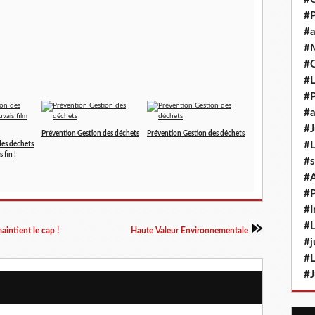
#P
#a
#M
#
#L
#P
#a
#J
Prévention Gestion des déchets
Prévention Gestion des déchets
#L
des déchets
 fin !
#s
#
#P
#I
#L
intient le cap !
Haute Valeur Environnementale
#j
#L
#J