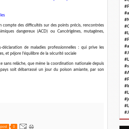
#P
#a
les
#M
en compte des difficultés sur des points précis, rencontrées
#
chimiques dangereux (ACD) ou Cancérigènes, mutagènes,
#L
#P
#a
déclaration de maladies professionnelles : qui prive les
#J
es, et péjore l'équilibre de la sécurité sociale
#L
tte sans relâche, que mène la coordination nationale depuis
#s
ays soit débarrassé un jour du poison amiante, par son
#
#P
#I
#L
#j
#L
#J
post
0