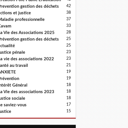
42
revention gestion des déchets
38
ctions et justice
37
aladie professionnelle
33
Cavam
28
a Vie des Associations 2025
25
révention gestion des déchets
25
ctualité
23
ustice pénale
23
a vie des associations 2022
21
anté au travail
19
ANXIETE
19
révention
18
ntérêt Général
18
a Vie des associations 2023
18
ustice sociale
17
e saviez-vous
15
ustice