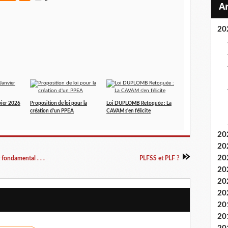
20
vier 2026
Proposition de loi pour la
Loi DUPLOMB Retoquée : La
création d'un PPEA
CAVAM s'en félicite
20
20
20
 fondamental . . .
PLFSS et PLF ?
20
20
20
20
20