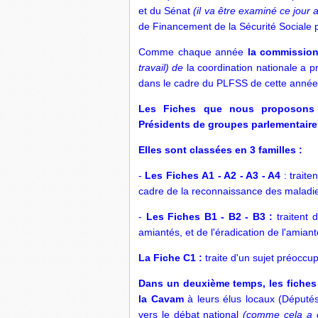
et du Sénat
(il va être examiné ce jour
de Financement de la Sécurité Sociale p
Comme chaque année
la commissio
travail) de
la coordination nationale a p
dans le cadre du PLFSS de cette année, 
Les Fiches que nous proposons 
Présidents de groupes parlementaire
Elles sont classées en 3 familles :
-
Les Fiches A1 - A2 - A3 - A4
: traite
cadre de la reconnaissance des maladies
-
Les Fiches B1 - B2 - B3 :
traitent 
amiantés, et de l'éradication de l'amiant
La Fiche C1 :
traite d'un sujet préoccup
Dans un deuxième temps, les fiches 
la
Cavam
à leurs élus locaux (Députés 
vers le débat national
(comme cela a é