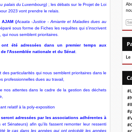
 au palais du Luxembourg)
; les débats sur le Projet de Loi
Abo
our 2023 vont prendre le relais.
nou
n AJAM (
Acaata -Justice - Amiante et Maladies dues au
E
réparé sous forme de Fiches les requêtes qui s'inscrivent
m
qui nous semblent prioritaires.
a
i
ont été adressées dans un premier temps aux
l
 de l'Assemblée nationale et du Sénat
.
Le
nt des particularités qui nous semblent prioritaires dans le
 professionnelles dues au travail,
de nos attentes dans le cadre de la gestion des déchets
#L
e,
#M
#
ant relatif à la poly-exposition
#p
seront adressées par les associations adhérentes à
#V
et Sénateurs) afin qu'ils fassent remonter leur ressenti
#
té le cas dans les années qui ont précédé les années
#C