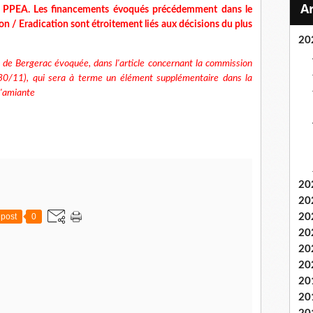
de PPEA. Les financements évoqués précédemment dans le
 / Eradication sont étroitement liés aux décisions du plus
20
t de Bergerac évoquée, dans l'article concernant la commission
30/11), qui sera à terme un élément supplémentaire dans la
 l'amiante
20
20
post
0
20
20
20
20
20
20