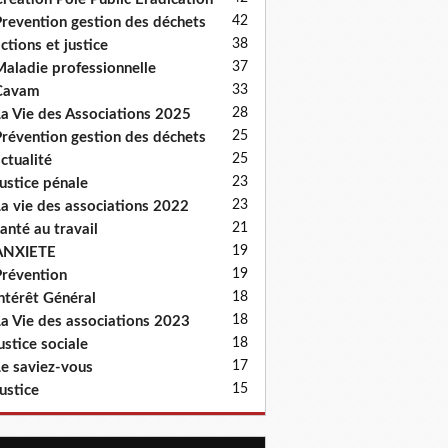
42
revention gestion des déchets
38
ctions et justice
37
aladie professionnelle
33
Cavam
28
a Vie des Associations 2025
25
révention gestion des déchets
25
ctualité
23
ustice pénale
23
a vie des associations 2022
21
anté au travail
19
ANXIETE
19
révention
18
ntérêt Général
18
a Vie des associations 2023
18
ustice sociale
17
e saviez-vous
15
ustice