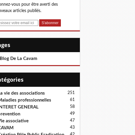
nnez-vous pour être averti des
veaux articles publiés.
Pages
 Blog De La Cavam
Catégories
251
a vie des associations
61
aladies professionnelles
58
INTERET GENERAL
49
revention
47
ie associative
43
CAVAM
42
réation Pôle Public Eradication