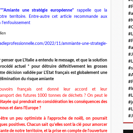
#P
"Amiante une stratégie européenne"
rappelle que la
#a
tre territoire. Entre-autre cet article recommande aux
#M
à l'enfouissement
#
lien
#L
#P
dieprofessionnelle.com/2022/11/ammiante-une-strategie-
#a
#J
penser que L'Italie a entendu le message, et que la solution
#L
rocédé actuel * pour détruire définitivement les grosses
#s
tte décision validée par L'Etat français est globalement une
#
élimination du risque amiante
#P
#I
uvoirs français ont donné leur accord et leur
#L
ransport des futures 1000 tonnes de déchets ? On peut le
us étayée qui prendrait en considération les conséquences des
#j
 nous et dans
l'Europe ?
#L
#J
-être
un peu optimiste à l'approche de
noël
), on pourrait
ues positives. Chacun sait qu'elles sont la clé pour amorcer
te de notre territoire, et la prise en compte de l'ouverture