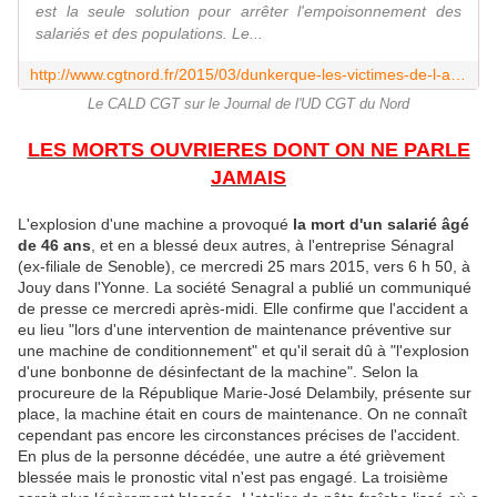
est la seule solution pour arrêter l'empoisonnement des
salariés et des populations. Le...
http://www.cgtnord.fr/2015/03/dunkerque-les-victimes-de-l-amiante-s-adressent-aux-elus.html
Le CALD CGT sur le Journal de l'UD CGT du Nord
LES MORTS OUVRIERES DONT ON NE PARLE
JAMAIS
L'explosion d'une machine a provoqué
la mort d'un salarié âgé
de 46 ans
, et en a blessé deux autres, à l'entreprise Sénagral
(ex-filiale de Senoble), ce mercredi 25 mars 2015, vers 6 h 50, à
Jouy dans l'Yonne. La société Senagral a publié un communiqué
de presse ce mercredi après-midi. Elle confirme que l'accident a
eu lieu "lors d'une intervention de maintenance préventive sur
une machine de conditionnement" et qu'il serait dû à "l'explosion
d'une bonbonne de désinfectant de la machine". Selon la
procureure de la République Marie-José Delambily, présente sur
place, la machine était en cours de maintenance. On ne connaît
cependant pas encore les circonstances précises de l'accident.
En plus de la personne décédée, une autre a été grièvement
blessée mais le pronostic vital n'est pas engagé. La troisième