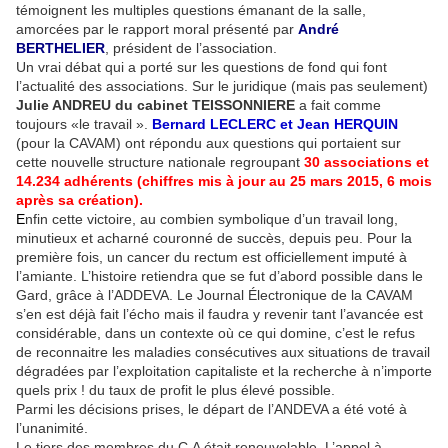
témoignent les multiples questions émanant de la salle,
amorcées par le rapport moral présenté par
André
BERTHELIER
, président de l’association.
Un vrai débat qui a porté sur les questions de fond qui font
l’actualité des associations. Sur le juridique (mais pas seulement)
Julie ANDREU du cabinet TEISSONNIERE
a fait comme
toujours «le travail ».
Bernard LECLERC et Jean HERQUIN
(pour la CAVAM) ont répondu aux questions qui portaient sur
cette nouvelle structure nationale regroupant
30 associations et
14.234 adhérents (chiffres mis à jour au 25 mars 2015, 6 mois
après sa création).
E
nfin cette victoire, au combien symbolique d’un travail long,
minutieux et acharné couronné de succès, depuis peu. Pour la
première fois, un cancer du rectum est officiellement imputé à
l’amiante. L’histoire retiendra que se fut d’abord possible dans le
Gard, grâce à l’ADDEVA. Le Journal Électronique de la CAVAM
s’en est déjà fait l’écho mais il faudra y revenir tant l’avancée est
considérable, dans un contexte où ce qui domine, c’est le refus
de reconnaitre les maladies consécutives aux situations de travail
dégradées par l’exploitation capitaliste et la recherche à n’importe
quels prix ! du taux de profit le plus élevé possible.
Parmi les décisions prises, le départ de l’ANDEVA a été voté à
l’unanimité.
Le tiers des membres du C.A était renouvelable. L’appel à