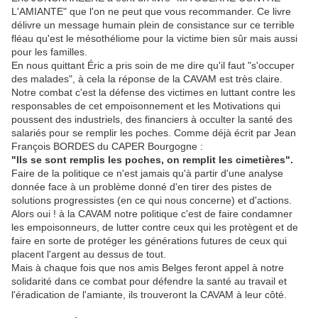
L'AMIANTE" que l'on ne peut que vous recommander. Ce livre
délivre un message humain plein de consistance sur ce terrible
fléau qu'est le mésothéliome pour la victime bien sûr mais aussi
pour les familles.
En nous quittant Éric a pris soin de me dire qu'il faut "s'occuper
des malades", à cela la réponse de la CAVAM est très claire.
Notre combat c'est la défense des victimes en luttant contre les
responsables de cet empoisonnement et les Motivations qui
poussent des industriels, des financiers à occulter la santé des
salariés pour se remplir les poches. Comme déjà écrit par Jean
François BORDES du CAPER Bourgogne :
"Ils se sont remplis les poches, on remplit les cimetières".
Faire de la politique ce n'est jamais qu'à partir d'une analyse
donnée face à un problème donné d'en tirer des pistes de
solutions progressistes (en ce qui nous concerne) et d'actions.
Alors oui ! à la CAVAM notre politique c'est de faire condamner
les empoisonneurs, de lutter contre ceux qui les protègent et de
faire en sorte de protéger les générations futures de ceux qui
placent l'argent au dessus de tout.
Mais à chaque fois que nos amis Belges feront appel à notre
solidarité dans ce combat pour défendre la santé au travail et
l'éradication de l'amiante, ils trouveront la CAVAM à leur côté.