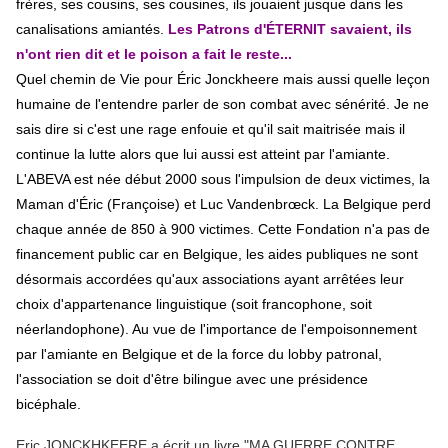
frères, ses cousins, ses cousines, ils jouaient jusque dans les
canalisations amiantés.
Les Patrons d'ÉTERNIT savaient, ils
n'ont rien dit et le poison a fait le reste...
Quel chemin de Vie pour Éric Jonckheere mais aussi quelle leçon
humaine de l'entendre parler de son combat avec sénérité. Je ne
sais dire si c'est une rage enfouie et qu'il sait maitrisée mais il
continue la lutte alors que lui aussi est atteint par l'amiante.
L'ABEVA est née début 2000 sous l'impulsion de deux victimes, la
Maman d'Éric (Françoise) et Luc Vandenbrœck. La Belgique perd
chaque année de 850 à 900 victimes. Cette Fondation n'a pas de
financement public car en Belgique, les aides publiques ne sont
désormais accordées qu'aux associations ayant arrêtées leur
choix d'appartenance linguistique (soit francophone, soit
néerlandophone). Au vue de l'importance de l'empoisonnement
par l'amiante en Belgique et de la force du lobby patronal,
l'association se doit d'être bilingue avec une présidence
bicéphale.
Eric JONCKHKEERE a écrit un livre "MA GUERRE CONTRE