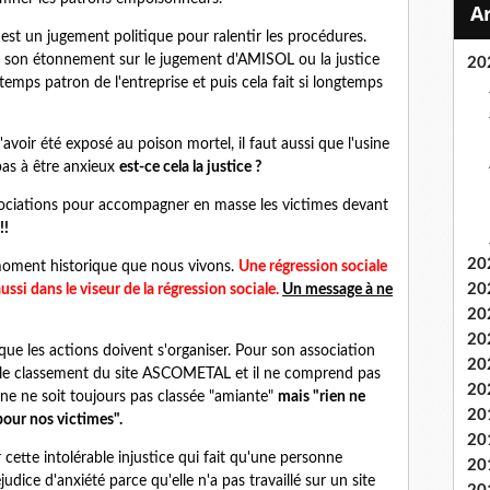
st un jugement politique pour ralentir les procédures.
 son étonnement sur le jugement d'AMISOL ou la justice
20
gtemps patron de l'entreprise et puis cela fait si longtemps
d'avoir été exposé au poison mortel, il faut aussi que l'usine
 pas à être anxieux
est-ce cela la justice ?
ociations pour accompagner en masse les victimes devant
!!
20
moment historique que nous vivons.
Une régression sociale
20
ussi dans le viseur de la régression sociale.
Un message à ne
20
20
ue les actions doivent s'organiser. Pour son association
20
le classement du site ASCOMETAL et il ne comprend pas
20
ine ne soit toujours pas classée "amiante"
mais "rien ne
20
our nos victimes".
20
ette intolérable injustice qui fait qu'une personne
20
udice d'anxiété parce qu'elle n'a pas travaillé sur un site