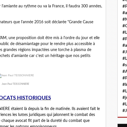
l'amiante au rythme ou va la France, il faudra 300 années,
#P
#a
#M
énateurs que l'année 2016 soit déclarée "Grande Cause
#
#L
 une proposition doit être mis à l'ordre du jour et elle
#P
public de désamiantage pour le rendre plus accessible à
#a
les grandes régions impactées une torche à plasma de
#J
chets d'amiante car c'est un héritage que nos petits
#L
#s
#
#P
#I
Jean Paul TEISSONNIERE
#L
OCATS HISTORIQUES
#j
#L
E étaient là depuis la fin de matinée. Ils avaient fait le
#J
riences les luttes juridiques qui jalonnent le combat des
sé chaque avocat fit part de la dureté du combat que
amner les patrons empoisonneurs.