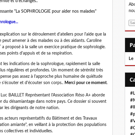
rnité et d'échanges..
Abo
nou
intéressante "La SOPHROLOGIE pour aider nos malades"
ologue...
E
m
xplication sur le déroulement d'ateliers pour l'aide que la
a
e peut amener à des malades ou à des aidants. Caroline
i
proposé à la salle un exercice pratique de sophrologie.
l
s points d'appuis et de sa respiration.
Le
nt les indications de la sophrologue, rapidement la salle
 plus régulières et profondes. Un moment de sérénité très
 pense pas assez à l'approche plus humaine de quiétude
 s'écouter et d'écouter son corps..
Merci pour ce moment
.
#L
, Luc BAILLET Représentant l'Association Réso A+ aborde
#M
er du désamiantage dans notre pays. Ce dossier si souvent
#
ar les dirigeants de notre nation.
#p
es acteurs représentatifs du Bâtiment et des Travaux
#V
iation amiante", en veillant à la protection des populations
#
 collectives et individuelles.
#C