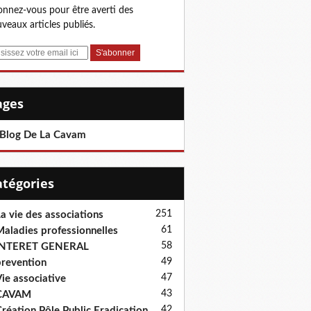
nnez-vous pour être averti des
veaux articles publiés.
Pages
 Blog De La Cavam
Catégories
251
a vie des associations
61
aladies professionnelles
58
INTERET GENERAL
49
revention
47
ie associative
43
CAVAM
42
réation Pôle Public Eradication