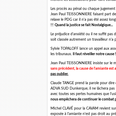
Les procès au pénal ou chaque jugement e
Jean Paul TEISSONNIERE faisant part de
relaxe le PDG car il n'a pas été assez lon
!!!
Quand la justice se fait Nostalgique...
Le préjudice d'anxiété ou il ne suffit pas 
soit classée autrement un travailleur n'a
Sylvie TOPALOFF lance un appel aux ass
les tribunaux.
Il faut réveiller notre cause !
Jean Paul TEISSONNIERE insiste sur le 
sans précédent, la cause de l'amiante est a
pas oublier.
Claude TANGE prend la parole pour dire q
ADVA SUD Dunkerque, il ne lâchera pas 
avec toutes ses pertes humaines que l'us
nous empêchera de continuer le combat p
MIchel CLAVÉ pour la CAVAM revient sur c
exposée à l'amiante n'est pas droit au préj