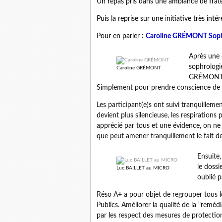
Un repas pris dans une ambiance de frate
Puis la reprise sur une initiative très 
Pour en parler :
Caroline GRÉMONT Sophr
Après une e
sophrologi
Caroline GRÉMONT
GRÉMONT a 
Simplement pour prendre conscience de se
Les participant(e)s ont suivi tranquilleme
devient plus silencieuse, les respirations
apprécié par tous et une évidence, on ne
que peut amener tranquillement le fait de
Ensuite
le dossi
Luc BAILLET au MICRO
oublié p
Réso A+ a pour objet de regrouper tous l
Publics. Améliorer la qualité de la "reméd
par les respect des mesures de protections