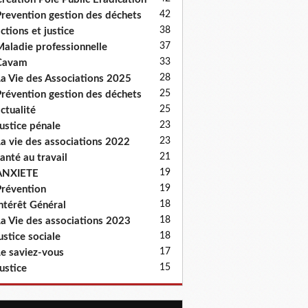
42
revention gestion des déchets
38
ctions et justice
37
aladie professionnelle
33
Cavam
28
a Vie des Associations 2025
25
révention gestion des déchets
25
ctualité
23
ustice pénale
23
a vie des associations 2022
21
anté au travail
19
ANXIETE
19
révention
18
ntérêt Général
18
a Vie des associations 2023
18
ustice sociale
17
e saviez-vous
15
ustice