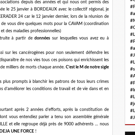
associations depuis des années et qui nous ont permis des
#P
née le 25 janvier à BORDEAUX avec le collectif régional, je
#a
 CERADER 24 car le 12 janvier dernier, lors de la réunion de
#M
ion de vous dire quelques mots pour la CAVAM (coordination
#
 et des maladies professionnelles)
#L
truite à partir de
données
sur lesquelles vous avez eu à
#P
#a
aussi sur les cancérogènes pour non seulement défendre les
#J
disparaître de nos vies tous ces poisons qui enrichissent les
#L
x de milliers de morts chaque année.
C’est le M de notre sigle
#s
#
 plus prompts à blanchir les patrons de tous leurs crimes
#P
 d’améliorer les conditions de travail et de vie dans et en
#I
#L
#j
rtant après 2 années d’efforts, après la constitution de
#L
dont vous entendiez parler a tenu son assemblée générale
#J
LILLE et elle regroupe déjà près de 9000 adhérents … nous
DEJA UNE FORCE
!