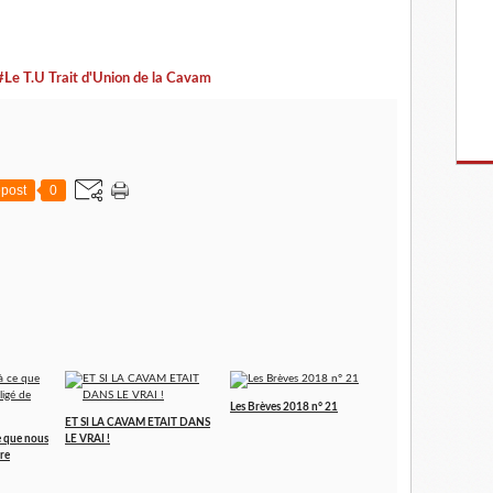
#Le T.U Trait d'Union de la Cavam
post
0
Les Brèves 2018 n° 21
ET SI LA CAVAM ETAIT DANS
ce que nous
LE VRAI !
re