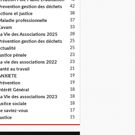
42
revention gestion des déchets
38
ctions et justice
37
aladie professionnelle
33
Cavam
28
a Vie des Associations 2025
25
révention gestion des déchets
25
ctualité
23
ustice pénale
23
a vie des associations 2022
21
anté au travail
19
ANXIETE
19
révention
18
ntérêt Général
18
a Vie des associations 2023
18
ustice sociale
17
e saviez-vous
15
ustice