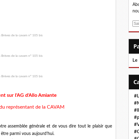
Abo
nou
E
m
a
i
l
Le
t sur l'AG d'Allo Amiante
#L
#M
n du représentant de la CAVAM
#
#p
#V
tre assemblée générale et de vous dire tout le plaisir que
#
être parmi vous aujourd’hui.
#C