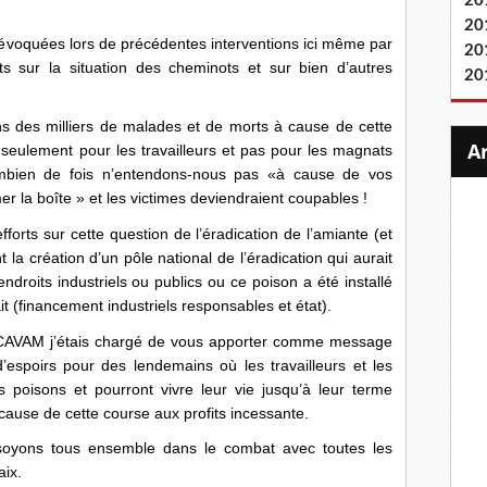
20
20
 évoquées lors de précédentes interventions ici même par
20
nts sur la situation des cheminots et sur bien d’autres
20
ns des milliers de malades et de morts à cause de cette
 seulement pour les travailleurs et pas pour les magnats
combien de fois n’entendons-nous pas «à cause de vos
er la boîte » et les victimes deviendraient coupables !
rts sur cette question de l’éradication de l’amiante (et
la création d’un pôle national de l’éradication qui aurait
droits industriels ou publics ou ce poison a été installé
ait (financement industriels responsables et état).
a CAVAM j’étais chargé de vous apporter comme message
’espoirs pour des lendemains où les travailleurs et les
 poisons et pourront vivre leur vie jusqu’à leur terme
cause de cette course aux profits incessante.
 soyons tous ensemble dans le combat avec toutes les
aix.