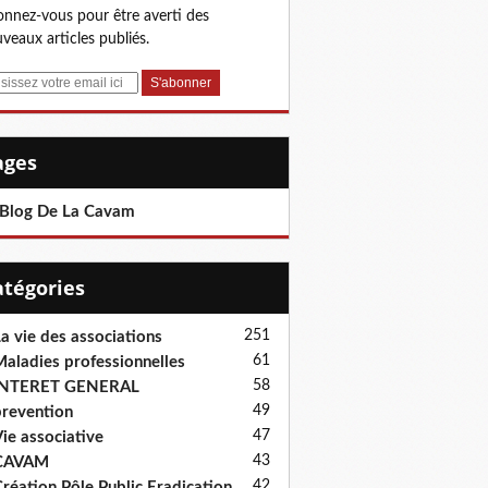
nnez-vous pour être averti des
veaux articles publiés.
Pages
 Blog De La Cavam
Catégories
251
a vie des associations
61
aladies professionnelles
58
INTERET GENERAL
49
revention
47
ie associative
43
CAVAM
42
réation Pôle Public Eradication