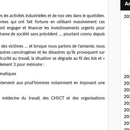
 les activités industrielles et de nos vies dans le quotidien.
20
prises qui ont fait fortune en utilisant massivement ces
ivent engager et financer les investissements urgents pour
un drame de société sans précédent … pourtant connu depuis
e des victimes … et lorsque nous parlons de l’amiante, nous
tres cancérogènes et les désastres qu’ils provoquent sur
curité au travail, la situation se dégrade au fil des lois et «
eulement 3 pour mémoire :
ramatiques
20
 d’intervenir aux prud’hommes notamment en imposant une
20
20
20
a médecine du travail, des CHSCT et des organisations
20
20
20
20