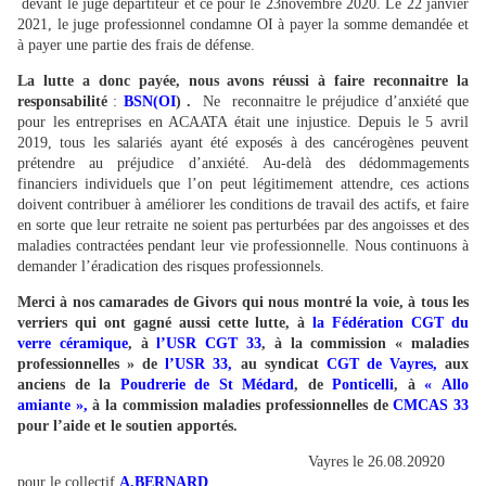
devant le juge départiteur et ce pour le 23novembre 2020. Le 22 janvier
2021, le juge professionnel condamne OI à payer la somme demandée et
à payer une partie des frais de défense.
La lutte a donc payée, nous avons réussi à faire reconnaitre la
responsabilité
:
BSN(OI
) .
Ne reconnaitre le préjudice d’anxiété que
pour les entreprises en ACAATA était une injustice. Depuis le 5 avril
2019, tous les salariés ayant été exposés à des cancérogènes peuvent
prétendre au préjudice d’anxiété. Au-delà des dédommagements
financiers individuels que l’on peut légitimement attendre, ces actions
doivent contribuer à améliorer les conditions de travail des actifs, et faire
en sorte que leur retraite ne soient pas perturbées par des angoisses et des
maladies contractées pendant leur vie professionnelle. Nous continuons à
demander l’éradication des risques professionnels.
Merci à nos camarades de Givors qui nous montré la voie, à tous les
verriers qui ont gagné aussi cette lutte, à
la Fédération CGT du
verre céramique
, à
l’USR CGT 33
, à la commission « maladies
professionnelles » de
l’USR 33,
au syndicat
CGT de Vayres,
aux
anciens de la
Poudrerie de St Médard
, de
Ponticelli
, à
« Allo
amiante »,
à la commission maladies professionnelles de
CMCAS 33
pour l’aide et le soutien apportés.
Vayres le 26.08.20920
pour le collectif
A.BERNARD