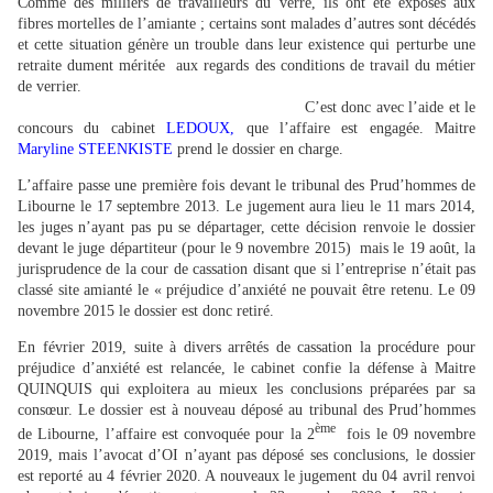
Comme des milliers de travailleurs du verre, ils ont été exposés aux
fibres mortelles de l’amiante ; certains sont malades d’autres sont décédés
et cette situation génère un trouble dans leur existence qui perturbe une
retraite dument méritée aux regards des conditions de travail du métier
de verrier.
C’est donc avec l’aide et le
concours du cabinet
LEDOUX,
que l’affaire est engagée. Maitre
Maryline STEENKISTE
prend le dossier en charge.
L’affaire passe une première fois devant le tribunal des Prud’hommes de
Libourne le 17 septembre 2013. Le jugement aura lieu le 11 mars 2014,
les juges n’ayant pas pu se départager, cette décision renvoie le dossier
devant le juge départiteur (pour le 9 novembre 2015) mais le 19 août, la
jurisprudence de la cour de cassation disant que si l’entreprise n’était pas
classé site amianté le « préjudice d’anxiété ne pouvait être retenu. Le 09
novembre 2015 le dossier est donc retiré.
En février 2019, suite à divers arrêtés de cassation la procédure pour
préjudice d’anxiété est relancée, le cabinet confie la défense à Maitre
QUINQUIS qui exploitera au mieux les conclusions préparées par sa
consœur. Le dossier est à nouveau déposé au tribunal des Prud’hommes
ème
de Libourne, l’affaire est convoquée pour la 2
fois le 09 novembre
2019, mais l’avocat d’OI n’ayant pas déposé ses conclusions, le dossier
est reporté au 4 février 2020. A nouveaux le jugement du 04 avril renvoi