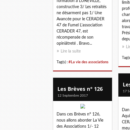
formation à LUNEVILLE,
limi
constructive 3/ Les retraités
prof
ne désarment pas 1/ Une
chan
Avancée pour le CERADER
alor
47 de Fumel L'association
trav
CERADER 47, est
Prés
récompensée de son
depu
opiniâtreté . Bravo...
Li
Lire la suite
Tag(s
Tag(s) :
#La vie des associations
Le
Les Brèves n° 126
17 S
12 Septembre 2017
Dan 
Dans ces Brèves n° 126,
Aqui
nous allons aborder La Vie
CER
des Associations 1/- 12
meub