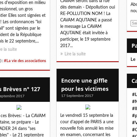
CAVAM seront dans la rue
tes d'exposition en milieu
Abo
dès demain - Dépollution oui
essionnel, un gros
nou
RE-POLLUTION NOM ! La
tier Elles sont signées et
CAVAM AQUTAINE a passé
s! Les ordonnances "loi
E
le message La CAVAM
ail" sont signées par le
m
AQUTAINE était invitée à
ident de la République
a
participer, le 19 septembre
is le 22 septembre,...
i
2017...
l
re la suite
Lire la suite
Le
) :
#La vie des associations
Encore une giffle
pour les victimes
s Brèves n° 127
#L
17 Septembre 2017
eptembre 2017
#M
#
Le vendredi 15 septembre la
#p
ces Brèves: - La CAVAM
cour d’appel de PARIS a une
taine, se prépare - Le
#V
nouvelle fois annulé les mise
ADER 24 dans "ses
#
en examen, concernant les
les" - Le 21 septembre
#C