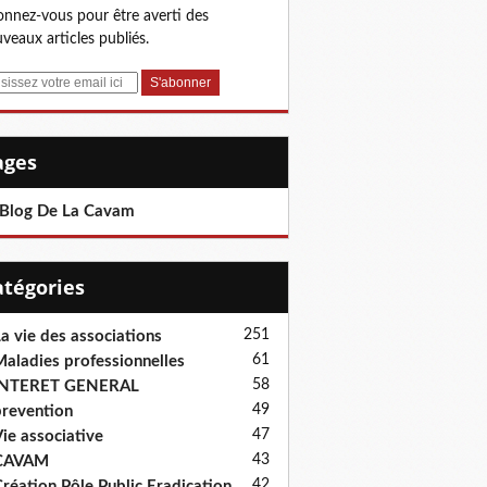
nnez-vous pour être averti des
veaux articles publiés.
Pages
 Blog De La Cavam
Catégories
251
a vie des associations
61
aladies professionnelles
58
INTERET GENERAL
49
revention
47
ie associative
43
CAVAM
42
réation Pôle Public Eradication