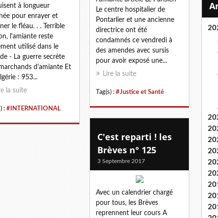
uisent à longueur
Le centre hospitalier de
née pour enrayer et
Pontarlier et une ancienne
ner le fléau. . . Terrible
20
directrice ont été
on, l'amiante reste
condamnés ce vendredi à
ement utilisé dans le
des amendes avec sursis
e - La guerre secrète
pour avoir exposé une...
marchands d'amiante Et
Lire la suite
gérie : 953...
re la suite
Tag(s) :
#Justice et Santé
) :
#INTERNATIONAL
20
20
C'est reparti ! les
20
Brèves n° 125
20
3 Septembre 2017
20
20
20
Avec un calendrier chargé
20
pour tous, les Brèves
20
reprennent leur cours A