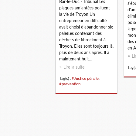
Bar-le-Duc - Tribunal Les
s'ép
plaques amiantées polluent
d'an
la vie de Troyon Un
élimi
entrepreneur en difficulté
pois
avait choisi d’abandonner six
larg
palettes contenant des
mond
déchets de fibrociment à
des 
Troyon. Elles sont toujours là,
en Al
plus de deux ans après. Il a
Li
maintenant huit...
Lire la suite
Tag(s
Tag(s) :
#Justice pénale
,
#prevention