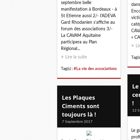
septembre belle
dans
manifestation à Bordeaux - à
Enco
St Etienne aussi 2/- l'ADEVA
vict
Gard Rhodanien s'affiche au
caté
forum des associations 3/-
CAVA
La CAVAM Aquitaine
« CA
participera au Plan
Li
Régional...
Lire la suite
Tag(s
Tag(s) :
#La vie des associations
Le
ce
Les Plaques
!
Ciments sont
12 S
toujours là !
7 Septembre 2017
Le g
prof