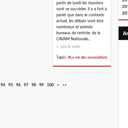
20
partir de lundi les réunions
20
vont se succéder, Il y a fort à
20
parier que dans le contexte
actuel, les débats vont être
nombreux et animés:
bureaux de rentrée: de la
CAVAM Nationale...
Lire la suite
Tag(s) :
#La vie des associations
94
95
96
97
98
99
100
>
>>