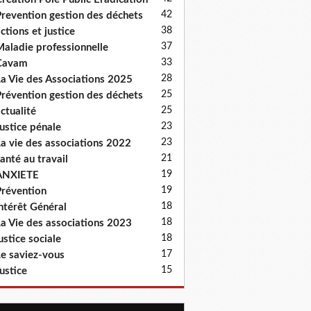
42
revention gestion des déchets
38
ctions et justice
37
aladie professionnelle
33
Cavam
28
a Vie des Associations 2025
25
révention gestion des déchets
25
ctualité
23
ustice pénale
23
a vie des associations 2022
21
anté au travail
19
ANXIETE
19
révention
18
ntérêt Général
18
a Vie des associations 2023
18
ustice sociale
17
e saviez-vous
15
ustice