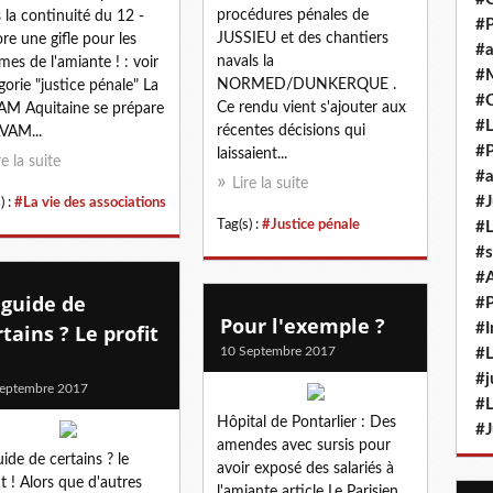
procédures pénales de
 la continuité du 12 -
#P
JUSSIEU et des chantiers
re une gifle pour les
#a
navals la
imes de l'amiante ! : voir
#M
NORMED/DUNKERQUE .
gorie "justice pénale" La
#
Ce rendu vient s'ajouter aux
M Aquitaine se prépare
#L
récentes décisions qui
VAM...
#P
laissaient...
re la suite
#a
Lire la suite
#J
) :
#La vie des associations
Tag(s) :
#Justice pénale
#L
#s
#
 guide de
#P
Pour l'exemple ?
rtains ? Le profit
#I
10 Septembre 2017
#L
#j
eptembre 2017
#L
Hôpital de Pontarlier : Des
#J
amendes avec sursis pour
uide de certains ? le
avoir exposé des salariés à
it ! Alors que d'autres
l'amiante article Le Parisien