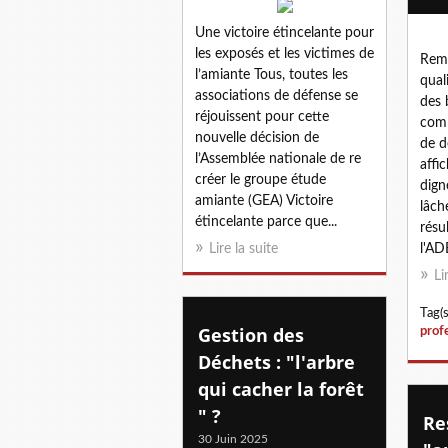
Une victoire étincelante pour
les exposés et les victimes de
Rema
l’amiante Tous, toutes les
qual
associations de défense se
des 
réjouissent pour cette
comp
nouvelle décision de
de d
l’Assemblée nationale de re
affi
créer le groupe étude
dign
amiante (GEA) Victoire
lâch
étincelante parce que...
résu
Lire la suite
l'AD
Li
Tag(s
Gestion des
prof
Déchets : "l'arbre
qui cacher la forêt
" ?
Re
30 Juin 2025