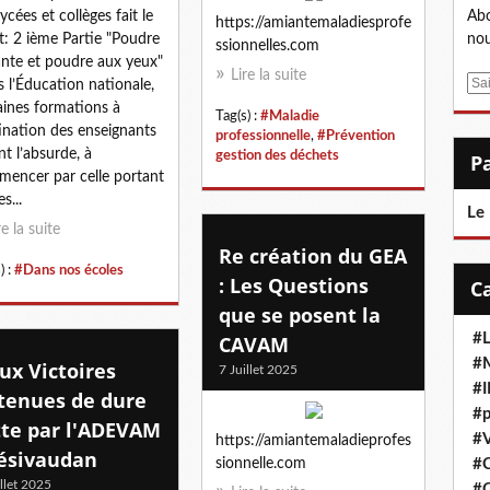
ycées et collèges fait le
Abo
https://amiantemaladiesprofe
t: 2 ième Partie "Poudre
nou
ssionnelles.com
nte et poudre aux yeux"
Lire la suite
E
 l’Éducation nationale,
m
aines formations à
Tag(s) :
#Maladie
a
ination des enseignants
professionnelle
,
#Prévention
i
nt l’absurde, à
gestion des déchets
l
encer par celle portant
es...
Le
re la suite
Re création du GEA
) :
#Dans nos écoles
: Les Questions
que se posent la
#L
CAVAM
#M
ux Victoires
7 Juillet 2025
#
tenues de dure
#p
tte par l'ADEVAM
#V
https://amiantemaladieprofes
ésivaudan
sionnelle.com
#
illet 2025
#C