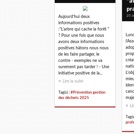
"a
pr
25 J
Aujourd'hui deux
informations positives
:"L'arbre qui cache la forêt "
Lund
? Pour une fois que nous
l’As
avons deux informations
adop
positives hâtons nous nous
prop
de les faire partager, le
créa
contre - exemples ne va
nati
surement pas tarder ! - Une
L'obj
initiative positive de la...
mieu
Lire la suite
iden
canc
Tag(s) :
#Prévention gestion
majeu
des déchets 2025
Li
Tag(s
prof