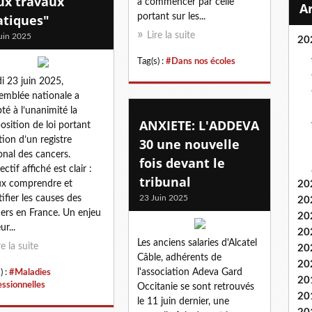
ux travaux
à commencer par celle
atiques"
portant sur les...
Lire la suite
uin 2025
20
Tag(s) :
#Dans nos écoles
i 23 juin 2025,
semblée nationale a
té à l’unanimité la
ANXIETE: L'ADDEVA
osition de loi portant
tion d’un registre
30 une nouvelle
onal des cancers.
fois devant le
ectif affiché est clair :
tribunal
x comprendre et
20
tifier les causes des
23 Juin 2025
20
ers en France. Un enjeu
20
r...
20
Les anciens salaries d'Alcatel
re la suite
20
Câble, adhérents de
20
l'association Adeva Gard
) :
#Maladies
20
essionnelles
Occitanie se sont retrouvés
20
le 11 juin dernier, une