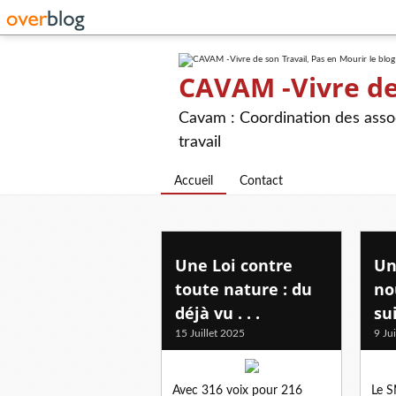
CAVAM -Vivre de 
Cavam : Coordination des assoc
travail
Accueil
Contact
Une Loi contre
Un
toute nature : du
no
déjà vu . . .
su
15 Juillet 2025
9 Ju
Avec 316 voix pour 216
Le S