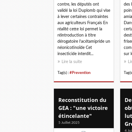
contre, les députés ont
des l
validé la loi Duplomb qui vise
poin
à lever certaines contraintes
amia
aux agriculteurs Français En
Dans
réalité cette loi permet la
cert
réintroduction à titre
dest
dérogatoire l’acétamipride un
frise
néonicotinoïde Cet
comm
insecticide interdit...
sur l
Lire la suite
Li
Tag(s) :
#Prevention
Tag(s
Reconstitution du
De
GEA : "une victoire
ob
étincelante"
lu
Gr
5 Juillet 2025
4 Ju