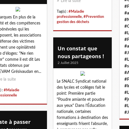
Lire la suite
#P
Tag(s) :
#Maladie
#a
professionnelle
,
#Prevention
rques En plus de la
#M
gestion des déchets
ité et des compétences
#
bénévoles qui les
#L
osent, les associations
#P
éfense des victimes
#a
Un constat que
chent une opiniâtreté
#J
e d'éloges: "Ne rien
nous partageons !
#L
er" comme il est dit Les
2 Juillet 2025
ltats obtenus par
#s
EVAM Grésivaudan en...
#
#P
re la suite
Le SNALC Syndicat national
#I
des lycées et collèges fait le
) :
#Maladie
#L
point: Première partie
essionnelle
#j
"Poudre amiante et poudre
aux yeux" Dans l’Éducation
#L
nationale, certaines
#J
formations à destination des
ste à passer
enseignants frisent l’absurde,