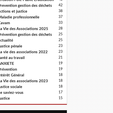
42
revention gestion des déchets
38
ctions et justice
37
aladie professionnelle
33
Cavam
28
a Vie des Associations 2025
25
révention gestion des déchets
25
ctualité
23
ustice pénale
23
a vie des associations 2022
21
anté au travail
19
ANXIETE
19
révention
18
ntérêt Général
18
a Vie des associations 2023
18
ustice sociale
17
e saviez-vous
15
ustice