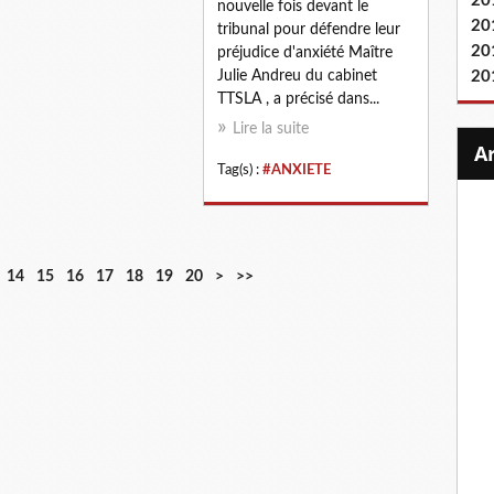
20
nouvelle fois devant le
20
tribunal pour défendre leur
20
préjudice d'anxiété Maître
Julie Andreu du cabinet
20
TTSLA , a précisé dans...
Lire la suite
Tag(s) :
#ANXIETE
3
4
5
6
7
8
9
1
14
15
16
17
18
19
20
>
>>
0
0
0
0
0
0
0
0
0