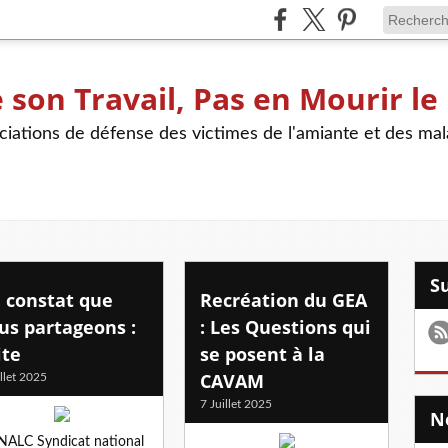
son Travail, Pas en Mourir le
iations de défense des victimes de l'amiante et des mal
 constat que
Recréation du GEA
us partageons :
: Les Questions qui
ite
se posent à la
CAVAM
illet 2025
7 Juillet 2025
NALC Syndicat national