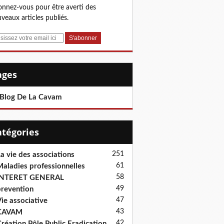
nnez-vous pour être averti des
veaux articles publiés.
Pages
 Blog De La Cavam
Catégories
251
a vie des associations
61
aladies professionnelles
58
INTERET GENERAL
49
revention
47
ie associative
43
CAVAM
42
réation Pôle Public Eradication